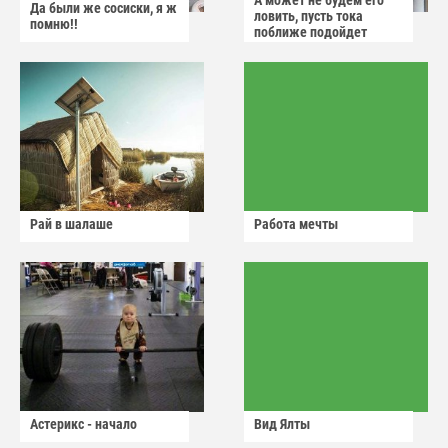
А может не будем его
Да были же сосиски, я ж
ловить, пусть тока
помню!!
поближе подойдет
Рай в шалаше
Работа мечты
Астерикс - начало
Вид Ялты