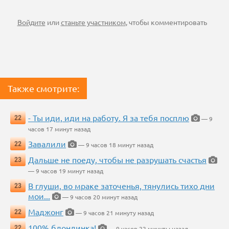
Войдите
или
станьте участником
, чтобы комментировать
Также смотрите:
- Ты иди, иди на работу. Я за тебя посплю
22
— 9
часов 17 минут назад
Завалили
22
— 9 часов 18 минут назад
Дальше не поеду, чтобы не разрушать счастья
23
— 9 часов 19 минут назад
В глуши, во мраке заточенья, тянулись тихо дни
23
мои...
— 9 часов 20 минут назад
Маджонг
22
— 9 часов 21 минуту назад
100% блондинка!
22
— 9 часов 22 минуты назад