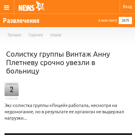
Вход
Развлечения
в мою ленту
2679
Лучшее
Горячее
Новое
Солистку группы Винтаж Анну
Плетневу срочно увезли в
больницу
отметили
2
в архиве
Экс-солистка группы «Лицей» работала, несмотря на
недомогание, но в результате ее организм не выдержал
нагрузки...