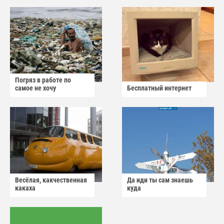
Погряз в работе по
самое не хочу
Бесплатный интернет
Весёлая, какчественная
Да иди ты сам знаешь
какаха
куда