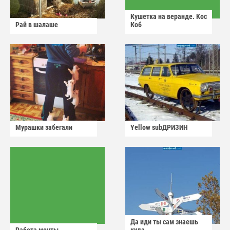
Кушетка на веранде. Кос
Рай в шалаше
Коб
Мурашки забегали
Yellow subДРИЗИН
Да иди ты сам знаешь