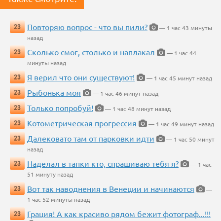
Повторяю вопрос - что вы пили?
23
— 1 час 43 минуты
назад
Сколько смог, столько и наплакал
23
— 1 час 44
минуты назад
Я верил что они существуют!
23
— 1 час 45 минут назад
Рыбонька моя
23
— 1 час 46 минут назад
Только попробуй!
23
— 1 час 48 минут назад
Котометрическая прогрессия
23
— 1 час 49 минут назад
Далековато там от парковки идти
23
— 1 час 50 минут
назад
Наделал в тапки кто, спрашиваю тебя я?
23
— 1 час
51 минуту назад
Вот так наводнения в Венеции и начинаются
23
—
1 час 52 минуты назад
Грация! А как красиво рядом бежит фотограф...!!!
23