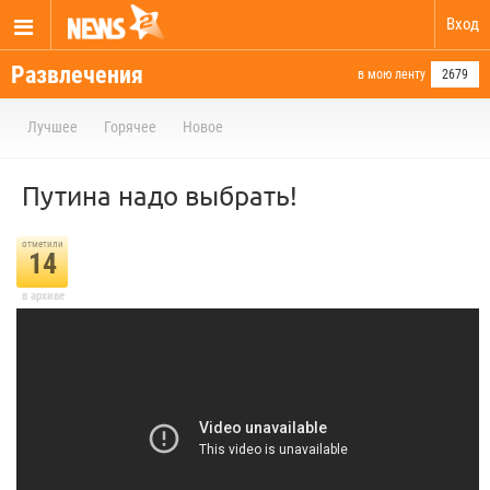
Вход
Развлечения
в мою ленту
2679
Лучшее
Горячее
Новое
Путина надо выбрать!
отметили
14
в архиве