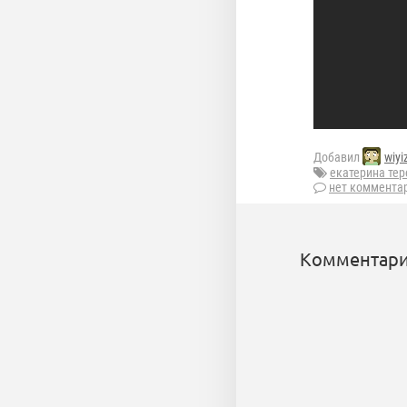
Добавил
wiyi
екатерина те
нет коммента
Комментари