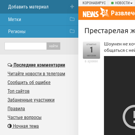
КОРОНАВИРУС
НОВОСТИ
Добавить материал
Развлеч
Метки
Престарелая ж
Регионы
Шоумен не хоч
отметил
1
общаться с не
человек
в архиве
Последние комментарии
Читайте новости в телеграм
Сообщить об ошибке
Топ сайтов
Забаненные участники
Правила
Частые вопросы
Ночная тема