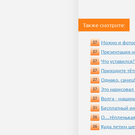
Также смотрите:
Можно и фотос
27
Презентация 
27
Что уставился?
27
Приходите тёт
27
Однако, самец!
27
Это нарисовал
27
Волга - машин
27
Бесплатный ин
31
О....тёпленькая
26
Куда летим ш
26