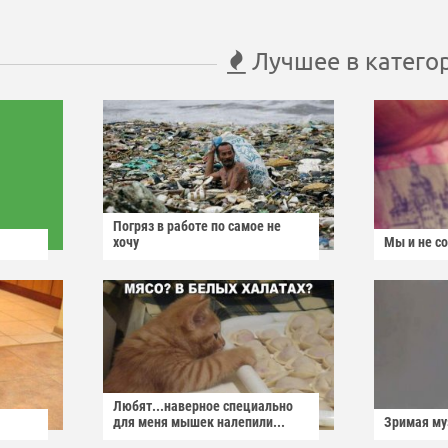
Лучшее в катего
Погряз в работе по самое не
хочу
Мы и не с
Любят...наверное специально
для меня мышек налепили...
Зримая м