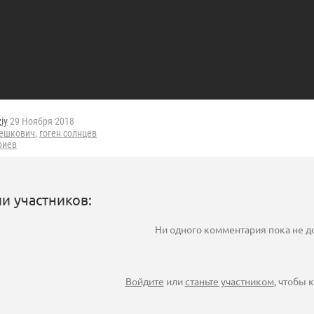
ziy
29 Ноября 2018
решкович
,
гоген солнцев
риев
и участников:
Ни одного комментария пока не 
Войдите
или
станьте участником
, чтобы