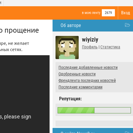
И
Вход
в мою ленту
2679
Об авторе
го прощение
wiyiziy
ре, не желает
Профиль
|
Статистика
ьных сетях.
Последние добавленные новости
Одобренные новости
Френдлента последних новостей
Последние комментарии
Репутация: