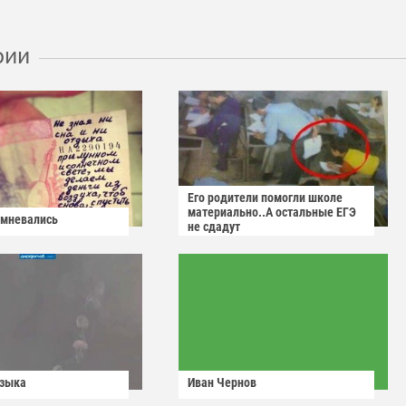
рии
Его родители помогли школе
материально..А остальные ЕГЭ
омневались
не сдадут
узыка
Иван Чернов