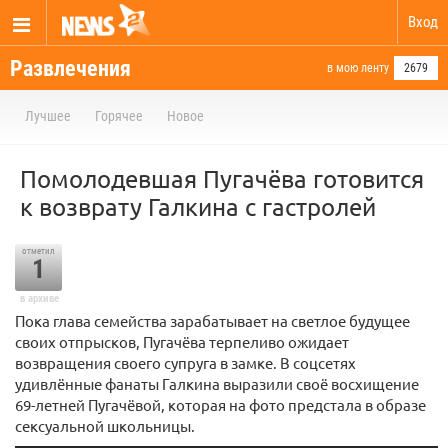
Вход
Развлечения
в мою ленту
2679
Лучшее
Горячее
Новое
Помолодевшая Пугачёва готовится
к возврату Галкина с гастролей
отметил
1
в архиве
Пока глава семейства зарабатывает на светлое будущее
своих отпрысков, Пугачёва терпеливо ожидает
возвращения своего супруга в замке. В соцсетях
удивлённые фанаты Галкина выразили своё восхищение
69-летней Пугачёвой, которая на фото предстала в образе
сексуальной школьницы.