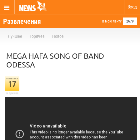
Вход
Развлечения
в мою ленту
2679
Лучшее
Горячее
Новое
MEGA HAFA SONG OF BAND
ODESSA
отметили
17
в архиве