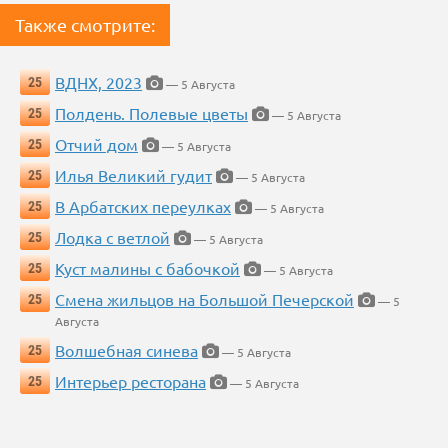
Также смотрите:
ВДНХ, 2023
25
— 5 Августа
Полдень. Полевые цветы
25
— 5 Августа
Отчий дом
25
— 5 Августа
Илья Великий гудит
25
— 5 Августа
В Арбатских переулках
25
— 5 Августа
Лодка с ветлой
25
— 5 Августа
Куст малины с бабочкой
25
— 5 Августа
Смена жильцов на Большой Печерской
25
— 5
Августа
Волшебная синева
25
— 5 Августа
Интерьер ресторана
25
— 5 Августа