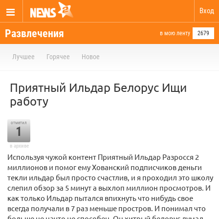
Вход
Развлечения
в мою ленту
2679
Лучшее
Горячее
Новое
Приятный Ильдар Белорус Ищи
работу
отметил
1
в архиве
Используя чужой контент Приятный Ильдар Разросся 2
миллионов и помог ему Хованский подписчиков деньги
текли ильдар был просто счастлив, и я проходил это школу
слепил обзор за 5 минут а выхлоп миллион просмотров. И
как только Ильдар пытался впихнуть что нибудь свое
всегда получали в 7 раз меньше простров. И понимал что
больше не начто не способен. Он хитрый белорус думал