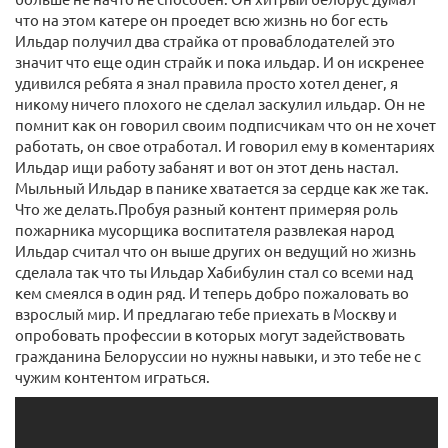
что на этом катере он проедет всю жизнь но бог есть
Ильдар получил два страйка от проваблодателей это
значит что еще один страйк и пока ильдар. И он искренее
удивился ребята я знал правила просто хотел денег, я
никому ничего плохого не сделал заскулил ильдар. Он не
помнит как он говорил своим подписчикам что он не хочет
работать, он свое отработал. И говорил ему в коментариях
Ильдар ищи работу забанят и вот он этот день настал.
Мыльный Ильдар в панике хватается за сердце как же так.
Что же делать.Пробуя разный контент примеряя роль
пожарника мусорщика воспитателя развлекая народ
Ильдар считал что он выше других он ведущий но жизнь
сделала так что ты Ильдар Хабибулин стал со всеми над
кем смеялся в один ряд. И теперь добро пожаловать во
взрослый мир. И предлагаю тебе приехать в Москву и
опробовать профессии в которых могут задействовать
гражданина Белоруссии но нужны навыки, и это тебе не с
чужим контентом играться.