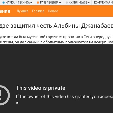
НАУКА И ТЕХНИКА
РАЗВЛЕЧЕНИЯ
КУХНЯ NEWS2
КОММЕНТАРИ
ения
Лучшее
Горячее
Новое
дзе защитил честь Альбины Джанабае
зе всегда был мужчиной горячим: прочитав в Сети очередну
й жены, он дал самым любопытным пользователям исчерпыва