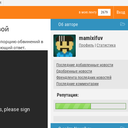
И
Вход
в мою ленту
2679
Об авторе
вой
mamixifuv
ю порцию обвинений в
Профиль
|
Статистика
ющий ответ.
Последние добавленные новости
Одобренные новости
Френдлента последних новостей
Последние комментарии
Репутация: