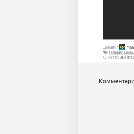
Добавил
mam
валерий мела
нет коммента
Комментари