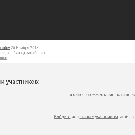
ixifuv
25 Ноября 2018
дзе
,
альбина джанабаева
риев
и участников:
Ни одного комментария пока не 
Войдите
или
станьте участником
, чтобы