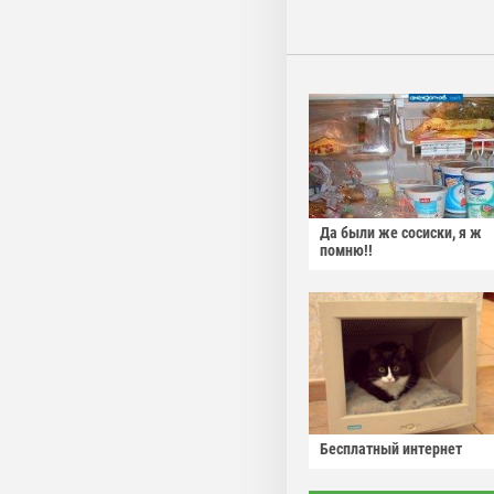
Да были же сосиски, я ж
помню!!
Бесплатный интернет