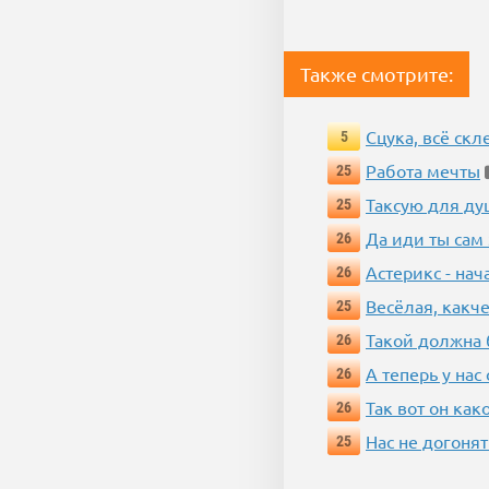
Также смотрите:
Сцука, всё скле
5
Работа мечты
25
Таксую для душ
25
Да иди ты сам
26
Астерикс - нач
26
Весёлая, какч
25
Такой должна 
26
А теперь у нас
26
Так вот он ка
26
Нас не догонят
25