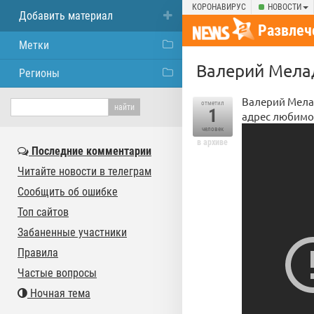
КОРОНАВИРУС
НОВОСТИ
Добавить материал
Развлеч
Метки
Валерий Мела
Регионы
Валерий Мелад
отметил
1
адрес любимо
человек
в архиве
Последние комментарии
Читайте новости в телеграм
Сообщить об ошибке
Топ сайтов
Забаненные участники
Правила
Частые вопросы
Ночная тема