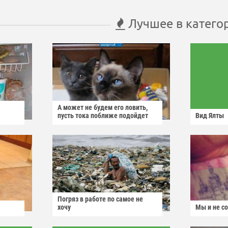
Лучшее в катего
А может не будем его ловить,
пусть тока поближе подойдет
Вид Ялты
Погряз в работе по самое не
хочу
Мы и не с