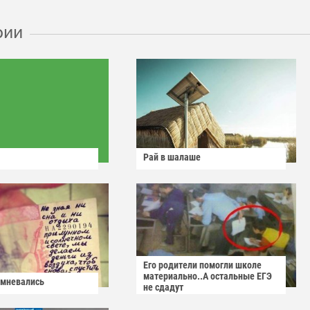
рии
Рай в шалаше
Его родители помогли школе
материально..А остальные ЕГЭ
омневались
не сдадут