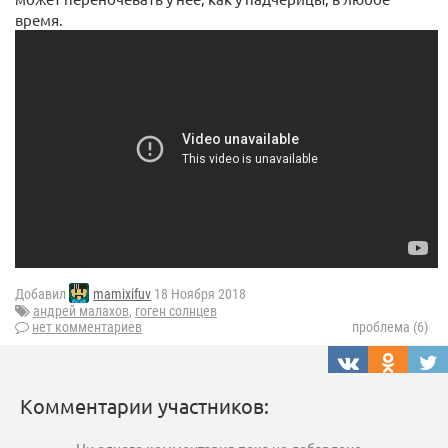
время.
Добавил
mamixifuv
18 Ноября 2018
андрей малахов
,
гоген солнцев
нет комментариев
проблема (6)
Комментарии участников: