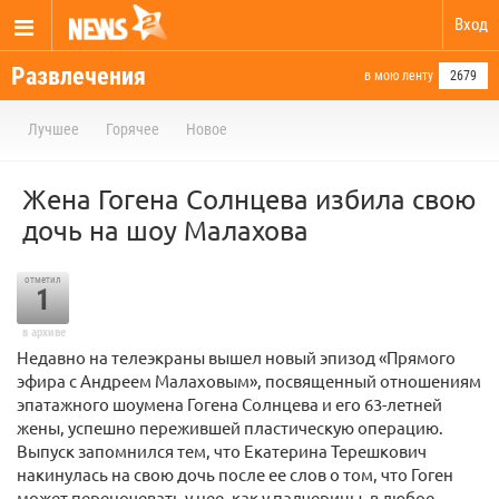
Вход
Развлечения
в мою ленту
2679
Лучшее
Горячее
Новое
Жена Гогена Солнцева избила свою
дочь на шоу Малахова
отметил
1
в архиве
Недавно на телеэкраны вышел новый эпизод «Прямого
эфира с Андреем Малаховым», посвященный отношениям
эпатажного шоумена Гогена Солнцева и его 63-летней
жены, успешно пережившей пластическую операцию.
Выпуск запомнился тем, что Екатерина Терешкович
накинулась на свою дочь после ее слов о том, что Гоген
может переночевать у нее, как у падчерицы, в любое