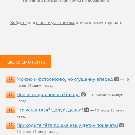
Ни одного комментария пока не добавлено
Войдите
или
станьте участником
, чтобы комментировать
Также смотрите:
Можно и фотосессию, но сгущенку вперед
27
— 10
часов 14 минут назад
Презентация нового блюда
27
— 10 часов 15 минут
назад
Что уставился? Целуй, давай!
27
— 10 часов 16 минут
назад
Приходите тётя Кошка нашу детку покачать!
27
—
10 часов 17 минут назад