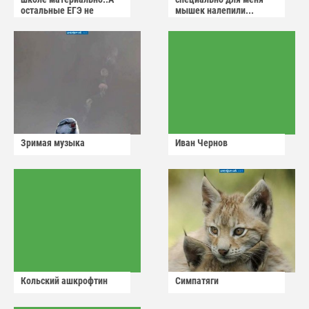
остальные ЕГЭ не
мышек налепили...
сдадут
Зримая музыка
Иван Чернов
Кольский ашкрофтин
Симпатяги