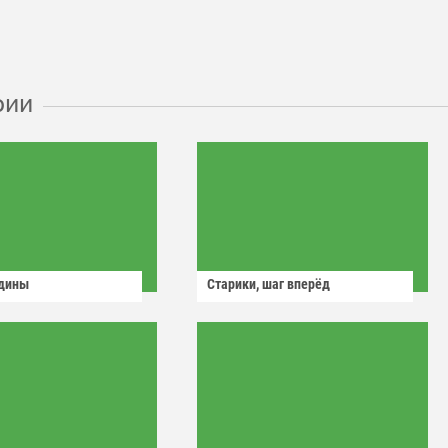
рии
одины
Старики, шаг вперёд