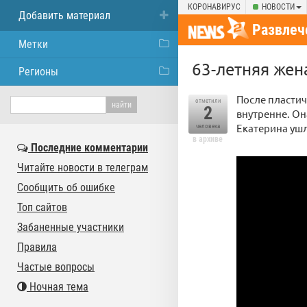
КОРОНАВИРУС
НОВОСТИ
Добавить материал
Развлеч
Метки
63-летняя жен
Регионы
После пластич
отметили
2
внутренне. Он
Екатерина ушл
человека
в архиве
Последние комментарии
Читайте новости в телеграм
Сообщить об ошибке
Топ сайтов
Забаненные участники
Правила
Частые вопросы
Ночная тема