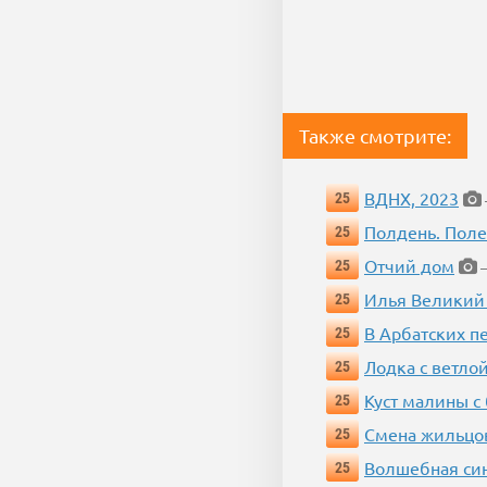
Также смотрите:
ВДНХ, 2023
25
Полдень. Пол
25
Отчий дом
25
—
Илья Великий
25
В Арбатских п
25
Лодка с ветло
25
Куст малины с
25
Смена жильцо
25
Волшебная си
25