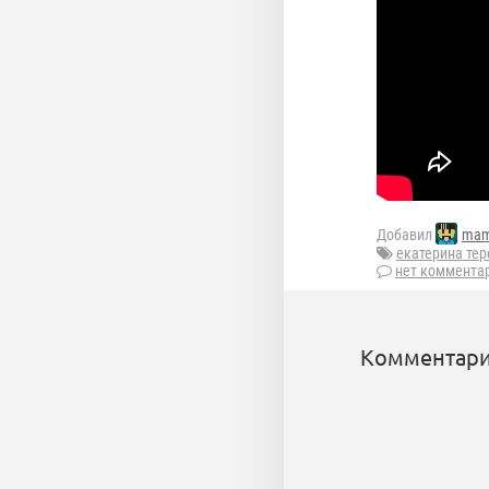
Добавил
mam
екатерина те
нет коммента
Комментари