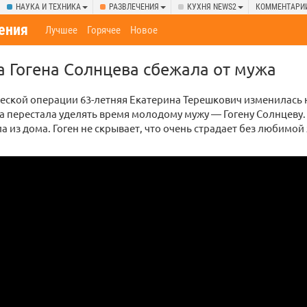
НАУКА И ТЕХНИКА
РАЗВЛЕЧЕНИЯ
КУХНЯ NEWS2
КОММЕНТАРИ
ения
Лучшее
Горячее
Новое
а Гогена Солнцева сбежала от мужа
еской операции 63-летняя Екатерина Терешкович изменилась н
а перестала уделять время молодому мужу — Гогену Солнцеву.
а из дома. Гоген не скрывает, что очень страдает без любимой