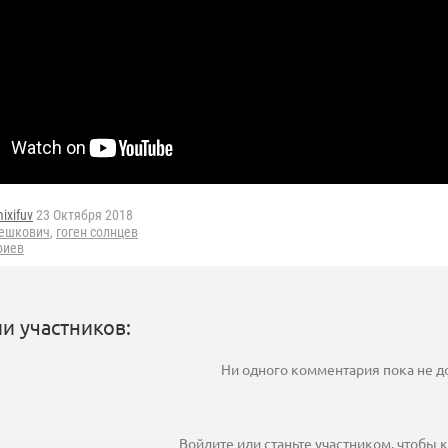
ixifuv
23 Октября 2018
решкович
,
гоген солнцев
риев
и участников:
Ни одного комментария пока не 
Войдите
или
станьте участником
, чтобы