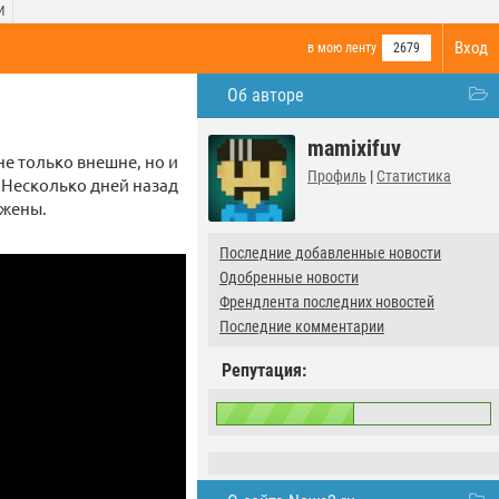
И
Вход
в мою ленту
2679
Об авторе
mamixifuv
е только внешне, но и
Профиль
|
Статистика
 Несколько дней назад
 жены.
Последние добавленные новости
Одобренные новости
Френдлента последних новостей
Последние комментарии
Репутация: