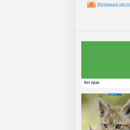
Интерьер рест
25
Кот прав