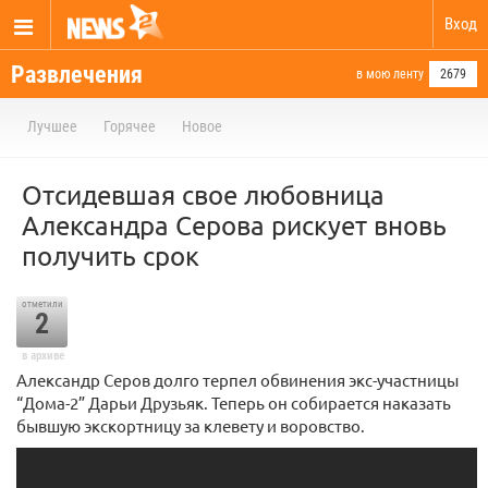
Вход
Развлечения
в мою ленту
2679
Лучшее
Горячее
Новое
Отсидевшая свое любовница
Александра Серова рискует вновь
получить срок
отметили
2
в архиве
Александр Серов долго терпел обвинения экс-участницы
“Дома-2” Дарьи Друзьяк. Теперь он собирается наказать
бывшую экскортницу за клевету и воровство.