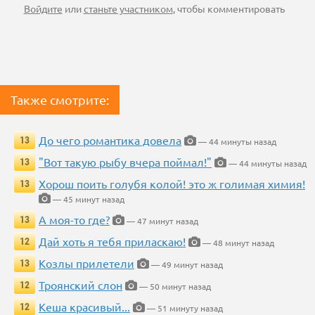
Войдите
или
станьте участником
, чтобы комментировать
Также смотрите:
До чего романтика довела
13
— 44 минуты назад
"Вот такую рыбу вчера поймал!"
13
— 44 минуты назад
Хорош поить голубя колой! это ж голимая химия!
13
— 45 минут назад
А моя-то где?
13
— 47 минут назад
Дай хоть я тебя приласкаю!
12
— 48 минут назад
Козлы прилетели
13
— 49 минут назад
Троянский слон
12
— 50 минут назад
Кеша красивый...
12
— 51 минуту назад