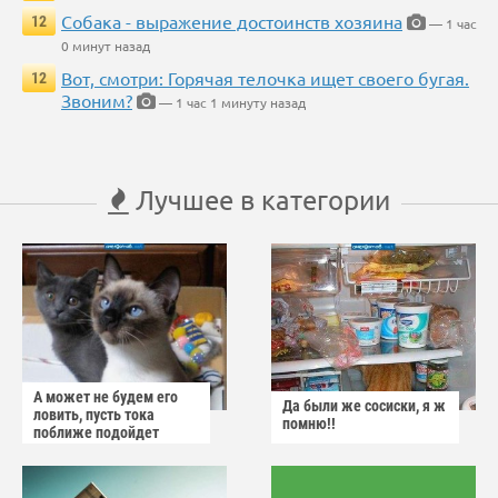
Собака - выражение достоинств хозяина
12
— 1 час
0 минут назад
Вот, смотри: Горячая телочка ищет своего бугая.
12
Звоним?
— 1 час 1 минуту назад
Лучшее в категории
А может не будем его
Да были же сосиски, я ж
ловить, пусть тока
помню!!
поближе подойдет