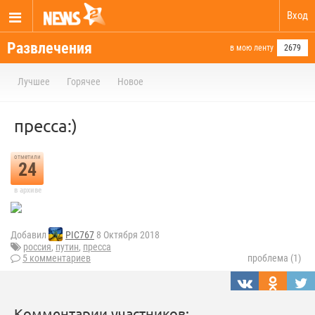
Вход
Развлечения
в мою ленту
2679
Лучшее
Горячее
Новое
пресса:)
отметили
24
в архиве
Добавил
PIC767
8 Октября 2018
россия
,
путин
,
пресса
5 комментариев
проблема (1)
Комментарии участников: