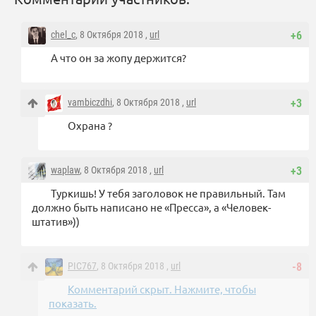
chel_c
, 8 Октября 2018 ,
url
+6
А что он за жопу держится?
vambiczdhi
, 8 Октября 2018 ,
url
+3
Охрана ?
waplaw
, 8 Октября 2018 ,
url
+3
Туркишь! У тебя заголовок не правильный. Там
должно быть написано не «Пресса», а «Человек-
штатив»))
PIC767
, 8 Октября 2018 ,
url
-8
Комментарий скрыт. Нажмите, чтобы
показать.