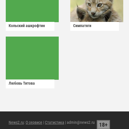
Кольский ашкрофтин
Симпатяги
Любовь Титова
News2.ru
:
О сервисе
|
Статистика
| admin@news2.ru
18+