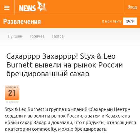
Вход
Развлечения
в мою ленту
2679
Лучшее
Горячее
Новое
Сахарррр Захарррр! Styx & Leo
Burnett вывели на рынок России
брендированный сахар
отметили
21
в архиве
Styx & Leo Burnett и группа компаний «Сахарный Центр»
создали и вывели на рынок России, а затем и Казахстана
новый сахар Захар и доказали, что продукты, относящиеся
к категории commodity, можно брендировать.