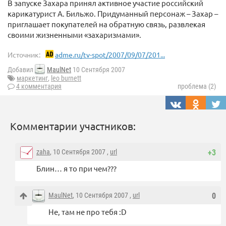
В запуске Захара принял активное участие российский
карикатурист А. Бильжо. Придуманный персонаж – Захар –
приглашает покупателей на обратную связь, развлекая
своими жизненными «захаризмами».
Источник:
adme.ru/tv-spot/2007/09/07/201...
Добавил
MaulNet
10 Сентября 2007
маркетинг
,
leo burnett
4 комментария
проблема (2)
Комментарии участников:
zaha
, 10 Сентября 2007 ,
url
+3
Блин… я то при чем???
MaulNet
, 10 Сентября 2007 ,
url
0
Не, там не про тебя :D