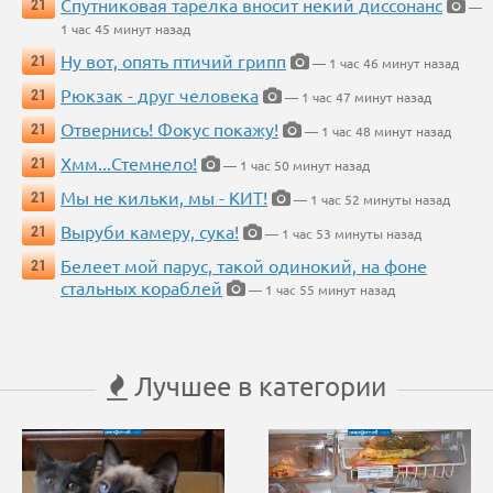
Спутниковая тарелка вносит некий диссонанс
21
—
1 час 45 минут назад
Ну вот, опять птичий грипп
21
— 1 час 46 минут назад
Рюкзак - друг человека
21
— 1 час 47 минут назад
Отвернись! Фокус покажу!
21
— 1 час 48 минут назад
Хмм...Стемнело!
21
— 1 час 50 минут назад
Мы не кильки, мы - КИТ!
21
— 1 час 52 минуты назад
Выруби камеру, сука!
21
— 1 час 53 минуты назад
Белеет мой парус, такой одинокий, на фоне
21
стальных кораблей
— 1 час 55 минут назад
Лучшее в категории