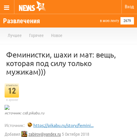
Вход
Развлечения
в мою ленту
2679
Лучшее
Горячее
Новое
Феминистки, шахи и мат: вещь,
которая под силу только
мужикам)))
отметили
12
в архиве
источник: cs8.pikabu.ru
Источник:
https://pikabu.ru/story/femini...
Добавил
zabirov@yandex.ru
5 Октября 2018