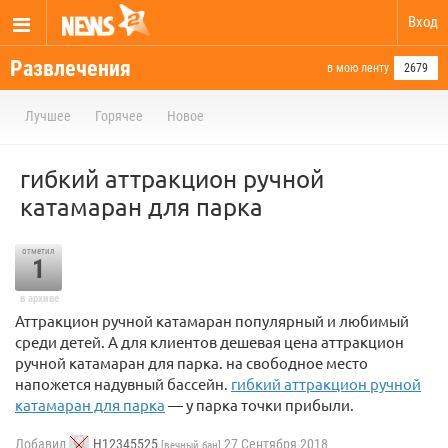
Вход
Развлечения
в мою ленту
2679
Лучшее
Горячее
Новое
гибкий аттракцион ручной
катамаран для парка
отметил
1
в архиве
Аттракцион ручной катамаран популярный и любимый
среди детей. А для клиентов дешевая цена аттракцион
ручной катамаран для парка. на свободное место
напожется надувный бассейн.
гибкий аттракцион ручной
катамаран для парка
— у парка точки прибыли.
Добавил
H12345525
27 Сентября 2018
[вечный бан]