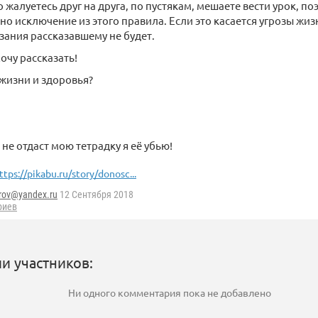
 жалуетесь друг на друга, по пустякам, мешаете вести урок, п
дно исключение из этого правила. Если это касается угрозы жиз
зания рассказавшему не будет.
очу рассказать!
 жизни и здоровья?
 не отдаст мою тетрадку я её убью!
ttps://pikabu.ru/story/donosc...
rov@yandex.ru
12 Сентября 2018
риев
и участников:
Ни одного комментария пока не добавлено