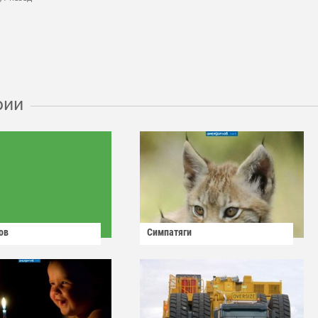
рии
ов
Симпатяги