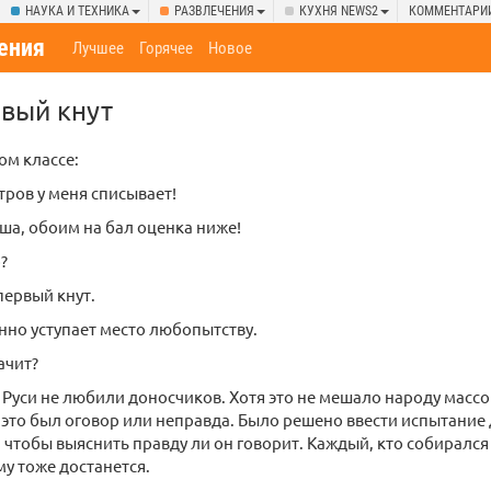
НАУКА И ТЕХНИКА
РАЗВЛЕЧЕНИЯ
КУХНЯ NEWS2
КОММЕНТАРИ
ения
Лучшее
Горячее
Новое
вый кнут
ом классе:
тров у меня списывает!
ша, обоим на бал оценка ниже!
?
ервый кнут.
но уступает место любопытству.
ачит?
 Руси не любили доносчиков. Хотя это не мешало народу массо
, это был оговор или неправда. Было решено ввести испытание
 чтобы выяснить правду ли он говорит. Каждый, кто собирался
му тоже достанется.