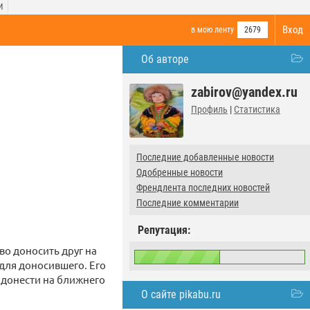
И
Вход
в мою ленту
2679
Об авторе
zabirov@yandex.ru
Профиль
|
Статистика
Последние добавленные новости
Одобренные новости
Френдлента последних новостей
Последние комментарии
Репутация:
во доносить друг на
 для доносившего. Его
 донести на ближнего
О сайте pikabu.ru