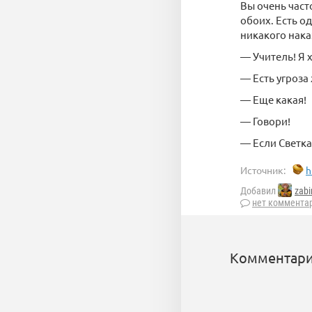
Вы очень часто
обоих. Есть о
никакого нака
— Учитель! Я х
— Есть угроза
— Еще какая!
— Говори!
— Если Светка
Источник:
h
Добавил
zabi
нет коммента
Комментари