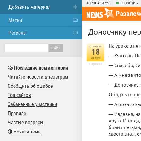
КОРОНАВИРУС
НОВОСТИ
Добавить материал
Развлеч
Метки
Доносчику пер
Регионы
На уроке в пят
отметили
18
— Учитель, Пе
человек
в архиве
— Спасибо, Са
Последние комментарии
— А мне за что
Читайте новости в телеграм
— Доносчику п
Сообщить об ошибке
Обида мгновен
Топ сайтов
— А что это зн
Забаненные участники
Правила
— Издавна, на
друга. Иногда
Частые вопросы
били плетьми,
Ночная тема
своего знал, е