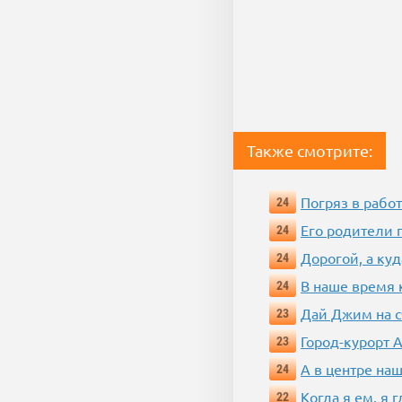
Также смотрите:
Погряз в работ
24
Его родители 
24
Дорогой, а куд
24
В наше время 
24
Дай Джим на с
23
Город-курорт 
23
А в центре наш
24
Когда я ем, я 
22