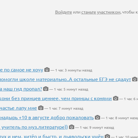
Войдите
или
станьте участником
, чтобы
е по самое не хочу
— 1 час 3 минуты назад
помогли школе материально..А остальные ЕГЭ не сдадут
а наш гид пропал?
— 1 час 5 минут назад
кони без принцев ценнее, чем принцы с конями
— 1 час 6 
частье лапу мне
— 1 час 7 минут назад
Анадырь +10 в августе добро пожаловать
— 1 час 8 минут наза
 учитель по муз.литературе))
— 1 час 9 минут назад
глух и нем, хитёр и быстр, и дьявольски умён
— 1 час 10 мин