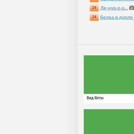
Ля мур-р-р...
24
Белка в дупле
24
Вид Ялты