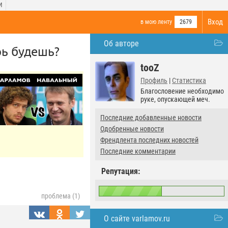
И
Вход
в мою ленту
2679
Об авторе
рь будешь?
tooZ
Профиль
|
Статистика
Благословение необходимо
руке, опускающей меч.
Последние добавленные новости
Одобренные новости
Френдлента последних новостей
Последние комментарии
Репутация:
проблема (1)
О сайте varlamov.ru