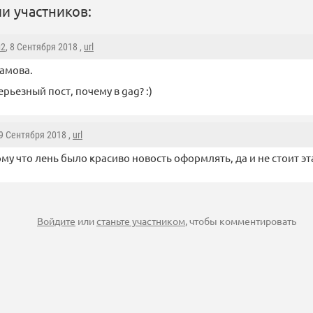
и участников:
н2
, 8 Сентября 2018 ,
url
амова.
рьезный пост, почему в gag? :)
 9 Сентября 2018 ,
url
му что лень было красиво новость оформлять, да и не стоит эта
Войдите
или
станьте участником
, чтобы комментировать