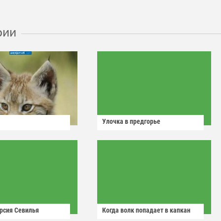
рии
Улочка в предгорье
рсия Севилья
Когда волк попадает в капкан