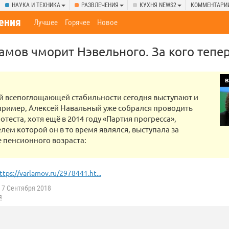
НАУКА И ТЕХНИКА
РАЗВЛЕЧЕНИЯ
КУХНЯ NEWS2
КОММЕНТАРИ
ения
Лучшее
Горячее
Новое
ламов чморит Нэвельного. За кого тепе
й всепоглощающей стабильности сегодня выступают и
пример, Алексей Навальный уже собрался проводить
отеста, хотя ещё в 2014 году «Партия прогресса»,
лем которой он в то время являлся, выступала за
 пенсионного возраста:
ttps://varlamov.ru/2978441.ht...
7 Сентября 2018
я