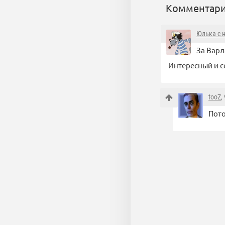
Комментари
Юлька с 
За Варл
Интересный и се
tooZ
,
Пото