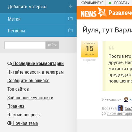
КОРОНАВИРУС
НОВОСТИ
Добавить материал
Развлеч
Метки
Йуля, тут Вар
Регионы
отметили
15
человек
Против это
в архиве
другие. На
Последние комментарии
митинги пр
Читайте новости в телеграм
председате
Сообщить об ошибке
повышение
Топ сайтов
Забаненные участники
Источник:
h
Правила
Добавил
tooZ
2 комментари
Частые вопросы
Ночная тема