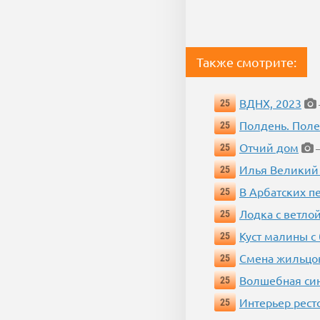
Также смотрите:
ВДНХ, 2023
25
Полдень. Пол
25
Отчий дом
25
—
Илья Великий
25
В Арбатских п
25
Лодка с ветло
25
Куст малины с
25
Смена жильцо
25
Волшебная си
25
Интерьер рест
25