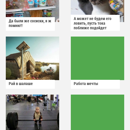
А может не будем его
Да были же сосиски, я ж
ловить, пусть тока
помню!!
поближе подойдет
Рай в шалаше
Работа мечты