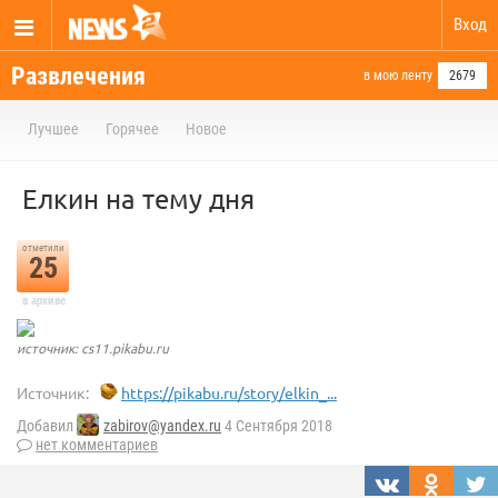
Вход
Развлечения
в мою ленту
2679
Лучшее
Горячее
Новое
Елкин на тему дня
отметили
25
в архиве
источник: cs11.pikabu.ru
Источник:
https://pikabu.ru/story/elkin_...
Добавил
zabirov@yandex.ru
4 Сентября 2018
нет комментариев