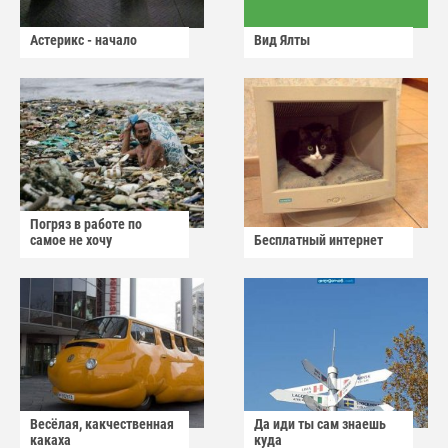
Астерикс - начало
Вид Ялты
Погряз в работе по
самое не хочу
Бесплатный интернет
Весёлая, какчественная
Да иди ты сам знаешь
какаха
куда