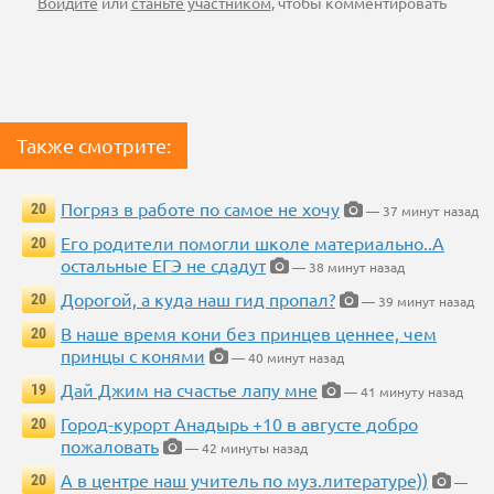
Войдите
или
станьте участником
, чтобы комментировать
Также смотрите:
Погряз в работе по самое не хочу
20
— 37 минут назад
Его родители помогли школе материально..А
20
остальные ЕГЭ не сдадут
— 38 минут назад
Дорогой, а куда наш гид пропал?
20
— 39 минут назад
В наше время кони без принцев ценнее, чем
20
принцы с конями
— 40 минут назад
Дай Джим на счастье лапу мне
19
— 41 минуту назад
Город-курорт Анадырь +10 в августе добро
20
пожаловать
— 42 минуты назад
А в центре наш учитель по муз.литературе))
20
—