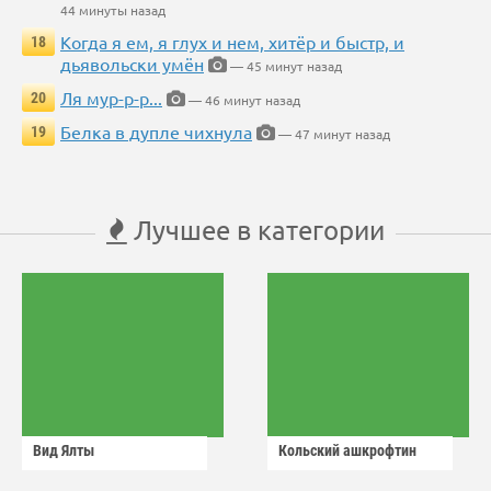
44 минуты назад
Когда я ем, я глух и нем, хитёр и быстр, и
18
дьявольски умён
— 45 минут назад
Ля мур-р-р...
20
— 46 минут назад
Белка в дупле чихнула
19
— 47 минут назад
Лучшее в категории
Вид Ялты
Кольский ашкрофтин