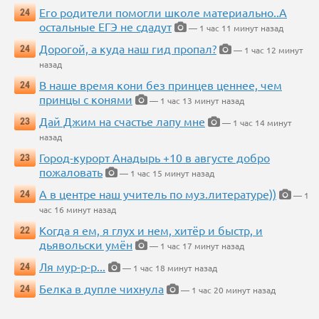
Его родители помогли школе материально..А
24
остальные ЕГЭ не сдадут
— 1 час 11 минут назад
Дорогой, а куда наш гид пропал?
24
— 1 час 12 минут
назад
В наше время кони без принцев ценнее, чем
24
принцы с конями
— 1 час 13 минут назад
Дай Джим на счастье лапу мне
23
— 1 час 14 минут
назад
Город-курорт Анадырь +10 в августе добро
23
пожаловать
— 1 час 15 минут назад
А в центре наш учитель по муз.литературе))
24
— 1
час 16 минут назад
Когда я ем, я глух и нем, хитёр и быстр, и
22
дьявольски умён
— 1 час 17 минут назад
Ля мур-р-р...
24
— 1 час 18 минут назад
Белка в дупле чихнула
24
— 1 час 20 минут назад