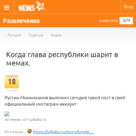
Вход
Развлечения
в мою ленту
2679
Лучшее
Горячее
Новое
Когда глава республики шарит в
мемах.
отметили
18
в архиве
Рустам Минниханов выложил сегодня такой пост в свой
официальный инстаграм-аккаунт
источник: cs11.pikabu.ru
Источник:
https://pikabu.ru/story/kogda_...