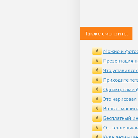
Также смотрите:
Можно и фотос
6
Презентация 
6
Что уставился?
6
Приходите тёт
6
Однако, самец!
6
Это нарисовал
6
Волга - машин
6
Бесплатный ин
6
О....тёпленькая
6
Куда летим ш
6