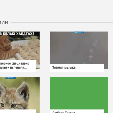
рии
аверное специально
мышек налепили...
Зримая музыка
Любовь Титова