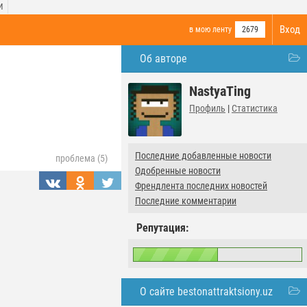
И
Вход
в мою ленту
2679
Об авторе
NastyaTing
Профиль
|
Статистика
Последние добавленные новости
проблема (5)
Одобренные новости
Френдлента последних новостей
Последние комментарии
Репутация:
О сайте bestonattraktsiony.uz