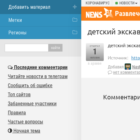
КОРОНАВИРУС
НОВОСТИ
Добавить материал
Развлеч
Метки
детский экска
Регионы
детский экска
отметил
1
Источник:
http
человек
в архиве
Последние комментарии
Добавил
Nas
нет коммента
Читайте новости в телеграм
Сообщить об ошибке
Топ сайтов
Комментари
Забаненные участники
Правила
Частые вопросы
Ночная тема