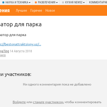
НАУКА И ТЕХНИКА
РАЗВЛЕЧЕНИЯ
КУХНЯ NEWS2
КОММЕНТАРИ
ения
Лучшее
Горячее
Новое
ватор для парка
ватор для парка
s://bestonattraktsiony.uz/...
tyaTing
14 Августа 2018
риев
и участников:
Ни одного комментария пока не добавлено
Войдите
или
станьте участником
, чтобы комментировать