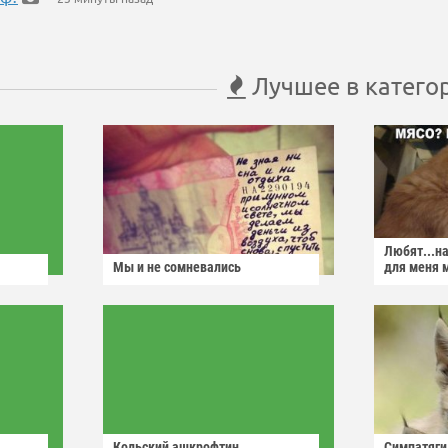
Лучшее в катего
Любят...н
Мы и не сомневались
для меня 
Кольский ашкрофтин
Симпатяги