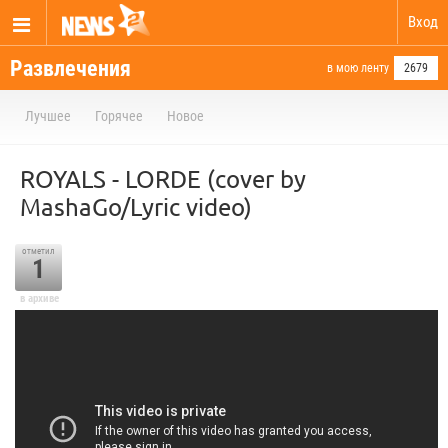
Вход
Развлечения
в мою ленту
2679
Лучшее
Горячее
Новое
ROYALS - LORDE (cover by
MashaGo/Lyric video)
отметил
1
в архиве