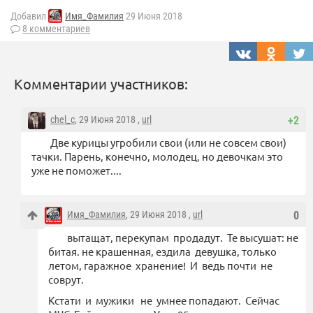
Добавил
Имя_Фамилия
29 Июня 2018
8 комментариев
Комментарии участников:
chel_c
, 29 Июня 2018 ,
url
+2
Две курицы угробили свои (или не совсем свои)
тачки. Парень, конечно, молодец, но девочкам это
уже не поможет....
Имя_Фамилия
, 29 Июня 2018 ,
url
0
вытащат, перекупам продадут. Те высушат: не
битая. не крашенная, ездила девушка, только
летом, гаражное хранение! И ведь почти не
соврут.
Кстати и мужики не умнее попадают. Сейчас