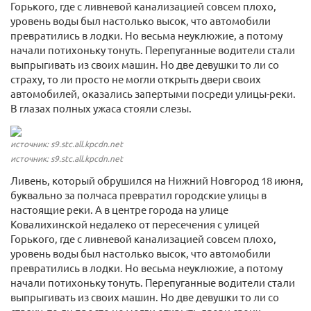
Горького, где с ливневой канализацией совсем плохо,
уровень воды был настолько высок, что автомобили
превратились в лодки. Но весьма неуклюжие, а потому
начали потихоньку тонуть. Перепуганные водители стали
выпрыгивать из своих машин. Но две девушки то ли со
страху, то ли просто не могли открыть двери своих
автомобилей, оказались запертыми посреди улицы-реки.
В глазах полных ужаса стояли слезы.
источник: s9.stc.all.kpcdn.net
источник: s9.stc.all.kpcdn.net
Ливень, который обрушился на Нижний Новгород 18 июня,
буквально за полчаса превратил городские улицы в
настоящие реки. А в центре города на улице
Ковалихинской недалеко от пересечения с улицей
Горького, где с ливневой канализацией совсем плохо,
уровень воды был настолько высок, что автомобили
превратились в лодки. Но весьма неуклюжие, а потому
начали потихоньку тонуть. Перепуганные водители стали
выпрыгивать из своих машин. Но две девушки то ли со