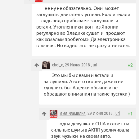
не ну не обязательно. Они может
заглушить двигатель успели. Ехали ехали
- глядь вода прибывает: заглушили и
встали. Утопленники вон из Японии
регулярно во Владике сушат и продают
как «смалымпробегом». Да электроника
глючная. Но видно это не сразу и не всем.
chel_c
, 29 Июня 2018 ,
url
+2
Это мы бы с вами и встали и
заглушили. А всего скорее даже и не
сунулись бы. А девки обычно и не
обращают внимания на такие пустяки )
Имя_Фамилия
, 29 Июня 2018 ,
url
+1
одна девушка в США в ответ на
сильные шумы в АКПП увеличивала
звук музыки на своем авто.