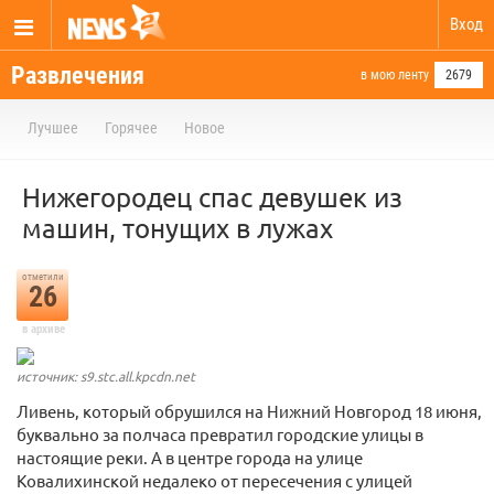
Вход
Развлечения
в мою ленту
2679
Лучшее
Горячее
Новое
Нижегородец спас девушек из
машин, тонущих в лужах
отметили
26
в архиве
источник: s9.stc.all.kpcdn.net
Ливень, который обрушился на Нижний Новгород 18 июня,
буквально за полчаса превратил городские улицы в
настоящие реки. А в центре города на улице
Ковалихинской недалеко от пересечения с улицей