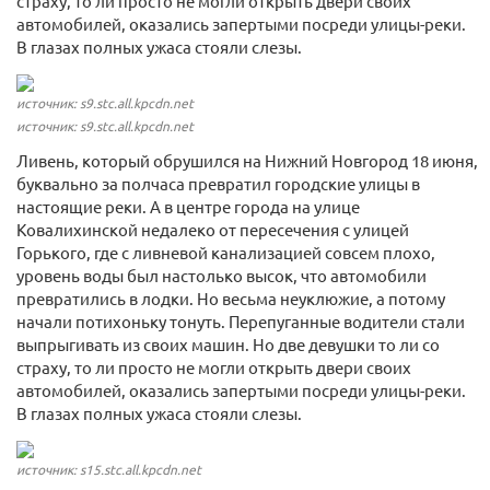
страху, то ли просто не могли открыть двери своих
автомобилей, оказались запертыми посреди улицы-реки.
В глазах полных ужаса стояли слезы.
источник: s9.stc.all.kpcdn.net
источник: s9.stc.all.kpcdn.net
Ливень, который обрушился на Нижний Новгород 18 июня,
буквально за полчаса превратил городские улицы в
настоящие реки. А в центре города на улице
Ковалихинской недалеко от пересечения с улицей
Горького, где с ливневой канализацией совсем плохо,
уровень воды был настолько высок, что автомобили
превратились в лодки. Но весьма неуклюжие, а потому
начали потихоньку тонуть. Перепуганные водители стали
выпрыгивать из своих машин. Но две девушки то ли со
страху, то ли просто не могли открыть двери своих
автомобилей, оказались запертыми посреди улицы-реки.
В глазах полных ужаса стояли слезы.
источник: s15.stc.all.kpcdn.net