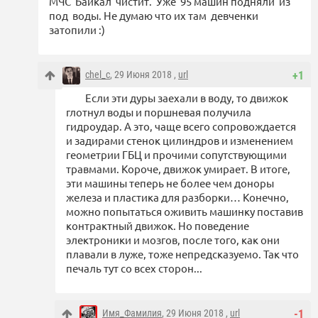
МЧС Байкал чистит. Уже 95 машин подняли из
под воды. Не думаю что их там девченки
затопили :)
chel_c
, 29 Июня 2018 ,
url
+1
Если эти дуры заехали в воду, то движок
глотнул воды и поршневая получила
гидроудар. А это, чаще всего сопровождается
и задирами стенок цилиндров и изменением
геометрии ГБЦ и прочими сопутствующими
травмами. Короче, движок умирает. В итоге,
эти машины теперь не более чем доноры
железа и пластика для разборки… Конечно,
можно попытаться оживить машинку поставив
контрактный движок. Но поведение
электроники и мозгов, после того, как они
плавали в луже, тоже непредсказуемо. Так что
печаль тут со всех сторон...
Имя_Фамилия
, 29 Июня 2018 ,
url
-1