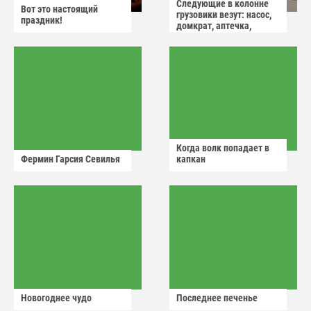
Следующие в колонне
Вот это настоящий
грузовики везут: насос,
праздник!
домкрат, аптечка,
аварийный знак
Когда волк попадает в
Фермин Гарсия Севилья
капкан
Новогоднее чудо
Последнее печенье