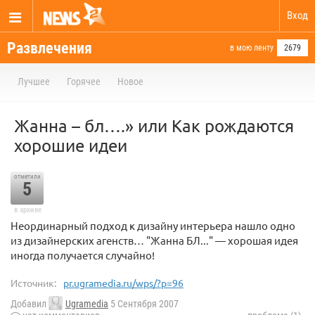
Вход
Развлечения
в мою ленту
2679
Лучшее
Горячее
Новое
Жанна – бл….» или Как рождаются
хорошие идеи
отметили
5
в архиве
Неординарный подход к дизайну интерьера нашло одно
из дизайнерских агенств… "Жанна БЛ..." — хорошая идея
иногда получается случайно!
Источник:
pr.ugramedia.ru/wps/?p=96
Добавил
Ugramedia
5 Сентября 2007