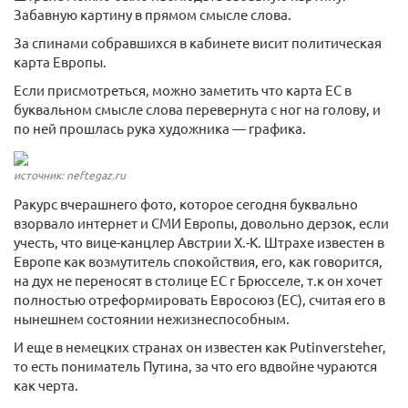
Забавную картину в прямом смысле слова.
За спинами собравшихся в кабинете висит политическая
карта Европы.
Если присмотреться, можно заметить что карта ЕС в
буквальном смысле слова перевернута с ног на голову, и
по ней прошлась рука художника — графика.
источник: neftegaz.ru
Ракурс вчерашнего фото, которое сегодня буквально
взорвало интернет и СМИ Европы, довольно дерзок, если
учесть, что вице-канцлер Австрии Х.-К. Штрахе известен в
Европе как возмутитель спокойствия, его, как говорится,
на дух не переносят в столице ЕС г Брюсселе, т.к он хочет
полностью отреформировать Евросоюз (ЕС), считая его в
нынешнем состоянии нежизнеспособным.
И еще в немецких странах он известен как Putinversteher,
то есть пониматель Путина, за что его вдвойне чураются
как черта.