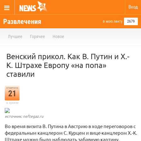
Вход
Развлечения
в мою ленту
2679
Лучшее
Горячее
Новое
Венский прикол. Как В. Путин и Х.-
К. Штрахе Европу «на попа»
ставили
отметили
21
в архиве
источник: neftegaz.ru
Во время визита В. Путина в Австрию в ходе переговоров с
федеральным канцлером С. Курцем и вице-канцлером Х.-К.
Штрахе можно было наблюдать забавную картину.