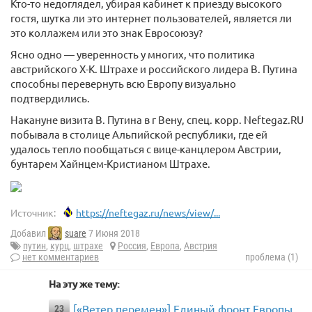
Кто-то недоглядел, убирая кабинет к приезду высокого
гостя, шутка ли это интернет пользователей, является ли
это коллажем или это знак Евросоюзу?
Ясно одно — уверенность у многих, что политика
австрийского Х-К. Штрахе и российского лидера В. Путина
способны перевернуть всю Европу визуально
подтвердились.
Накануне визита В. Путина в г Вену, спец. корр. Neftegaz.RU
побывала в столице Альпийской республики, где ей
удалось тепло пообщаться с вице-канцлером Австрии,
бунтарем Хайнцем-Кристианом Штрахе.
Источник:
https://neftegaz.ru/news/view/...
Добавил
suare
7 Июня 2018
путин
,
курц
,
штрахе
Россия
,
Европа
,
Австрия
нет комментариев
проблема (1)
На эту же тему:
[«Ветер перемен»] Единый фронт Европы
23