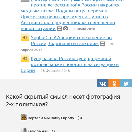
против «агрессивной» России накрылся
медным тазом. Подули ветра перемен.
Дружеский визит президента Путина в
Австрию стал предвестником совершенно
новой ситуации
— 8 Июня 2018
SophieCo. У Австрии своё мнение по
41
России, Скрипалю и санкциям
— 10
Апреля 2018
Курц назвал Россию супердержавой,
42
которая может повлиять на ситуацию в
Сирии
— 28 Февраля 2018
Какой скрытый смысл несет фотография
2-х политиков?
Вертели мы Вашу Европу... (3)
Европа наш (1)