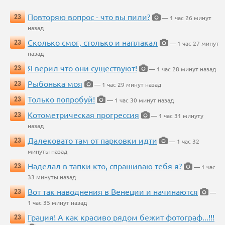
Повторяю вопрос - что вы пили?
23
— 1 час 26 минут
назад
Сколько смог, столько и наплакал
23
— 1 час 27 минут
назад
Я верил что они существуют!
23
— 1 час 28 минут назад
Рыбонька моя
23
— 1 час 29 минут назад
Только попробуй!
23
— 1 час 30 минут назад
Котометрическая прогрессия
23
— 1 час 31 минуту
назад
Далековато там от парковки идти
23
— 1 час 32
минуты назад
Наделал в тапки кто, спрашиваю тебя я?
23
— 1 час
33 минуты назад
Вот так наводнения в Венеции и начинаются
23
—
1 час 35 минут назад
Грация! А как красиво рядом бежит фотограф...!!!
23