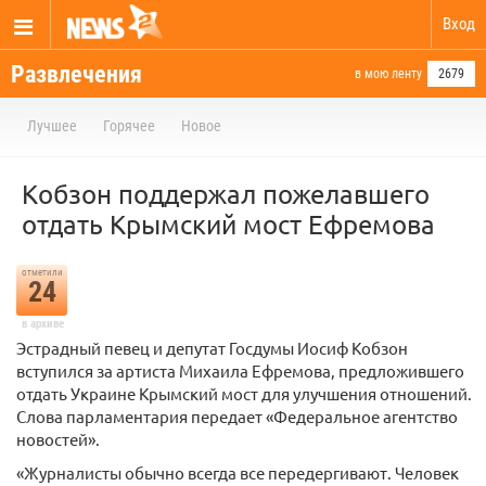
Вход
Развлечения
в мою ленту
2679
Лучшее
Горячее
Новое
Кобзон поддержал пожелавшего
отдать Крымский мост Ефремова
отметили
24
в архиве
Эстрадный певец и депутат Госдумы Иосиф Кобзон
вступился за артиста Михаила Ефремова, предложившего
отдать Украине Крымский мост для улучшения отношений.
Слова парламентария передает «Федеральное агентство
новостей».
«Журналисты обычно всегда все передергивают. Человек