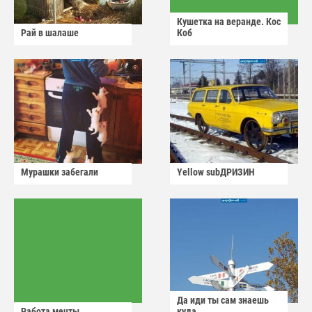
Кушетка на веранде. Кос
Рай в шалаше
Коб
Мурашки забегали
Yellow subДРИЗИН
Да иди ты сам знаешь
Работа мечты
куда