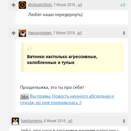
4toSnamiStalo
, 7 Июня 2018 ,
url
+1
Любят наши передернуть)
Никандрович
, 7 Июня 2018 ,
url
0
Ватники настолько агрессивные,
озлобленные и тупые
Прощелыжка, это ты про себя?
Вы правы. Новость немного абсурдная и
14
глупая, но мне понравилась :)
hamburgerru
, 8 Июня 2018 ,
url
0
imho, про мост в заголовке лишнее! написано с