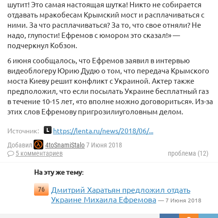
шутит! Это самая настоящая шутка! Никто не собирается
отдавать мракобесам Крымский мост и расплачиваться с
ними. За что расплачиваться? За то, что свое отняли? Не
надо, глупости! Ефремов с юмором это сказал!» —
подчеркнул Кобзон.
6 июня сообщалось, что Ефремов заявил в интервью
видеоблогеру Юрию Дудю о том, что передача Крымского
моста Киеву решит конфликт с Украиной. Актер также
предположил, что если посылать Украине бесплатный газ
в течение 10-15 лет, «то вполне можно договориться». Из-за
этих слов Ефремову пригрозилиуголовным делом.
Источник:
https://lenta.ru/news/2018/06/...
Добавил
4toSnamiStalo
7 Июня 2018
5 комментариев
проблема (12)
На эту же тему:
Дмитрий Харатьян предложил отдать
76
Украине Михаила Ефремова
— 7 Июня 2018