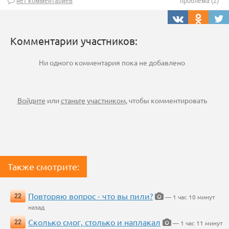
нет комментариев
проблема (2)
Комментарии участников:
Ни одного комментария пока не добавлено
Войдите
или
станьте участником
, чтобы комментировать
Также смотрите:
Повторяю вопрос - что вы пили?
22
— 1 час 10 минут
назад
Сколько смог, столько и наплакал
22
— 1 час 11 минут