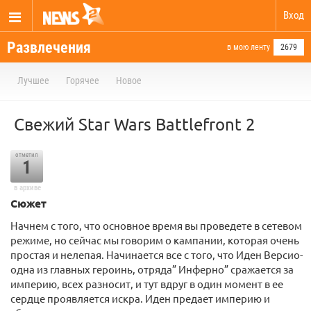
Вход
Развлечения
в мою ленту
2679
Лучшее
Горячее
Новое
Свежий Star Wars Battlefront 2
отметил
1
в архиве
Сюжет
Начнем с того, что основное время вы проведете в сетевом
режиме, но сейчас мы говорим о кампании, которая очень
простая и нелепая. Начинается все с того, что Иден Версио-
одна из главных героинь, отряда” Инферно” сражается за
империю, всех разносит, и тут вдруг в один момент в ее
сердце проявляется искра. Иден предает империю и