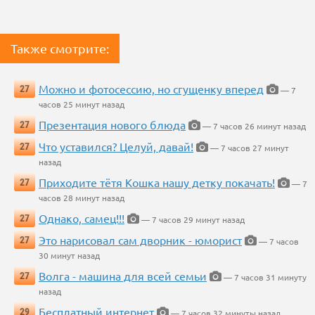
Также смотрите:
Можно и фотосессию, но сгущенку вперед
27
— 7
часов 25 минут назад
Презентация нового блюда
27
— 7 часов 26 минут назад
Что уставился? Целуй, давай!
27
— 7 часов 27 минут
назад
Приходите тётя Кошка нашу детку покачать!
27
— 7
часов 28 минут назад
Однако, самец!!!
27
— 7 часов 29 минут назад
Это нарисовал сам дворник - юморист
27
— 7 часов
30 минут назад
Волга - машина для всей семьи
27
— 7 часов 31 минуту
назад
Бесплатный интернет
29
— 7 часов 32 минуты назад