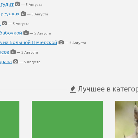
 гудит
— 5 Августа
ереулках
— 5 Августа
й
— 5 Августа
 бабочкой
— 5 Августа
в на Большой Печерской
— 5 Августа
нева
— 5 Августа
орана
— 5 Августа
Лучшее в катего