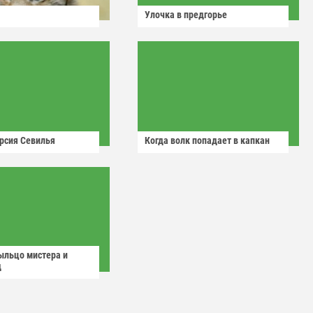
Улочка в предгорье
рсия Севилья
Когда волк попадает в капкан
ыльцо мистера и
д