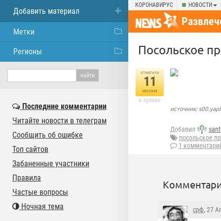
КОРОНАВИРУС
НОВОСТИ
Добавить материал
Развлеч
Метки
Посольское п
Регионы
отметили
11
человек
в архиве
Последние комментарии
источник: s00.yap
Читайте новости в телеграм
Добавил
sant
Сообщить об ошибке
посольское п
1 комментари
Топ сайтов
Забаненные участники
Правила
Комментари
Частые вопросы
Ночная тема
срф
, 27 