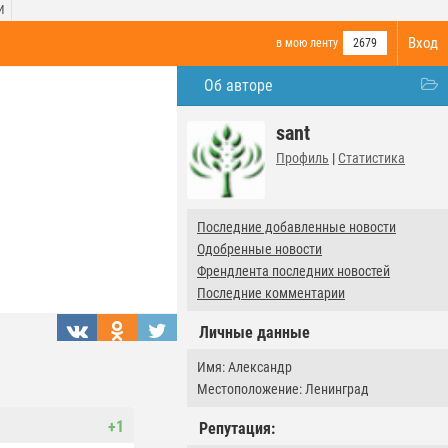
И
Вход
в мою ленту
2679
Об авторе
sant
Профиль
|
Статистика
Последние добавленные новости
Одобренные новости
Френдлента последних новостей
Последние комментарии
Личные данные
Имя: Александр
Местоположение: Ленинград
+1
Репутация: