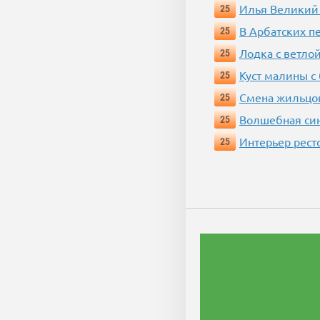
Илья Великий
25
В Арбатских п
25
Лодка с ветло
25
Куст малины с
25
Смена жильцо
25
Волшебная си
25
Интерьер рест
25