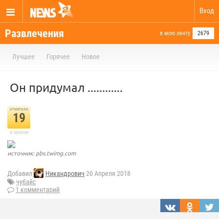
Вход
Развлечения
в мою ленту
2679
Лучшее
Горячее
Новое
Он придумал ............
отметили
19
в архиве
источник: pbs.twimg.com
Добавил
Никандрович
20 Апреля 2018
чубайс
1 комментарий