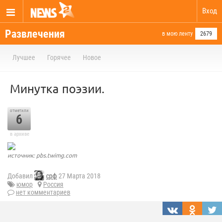
Вход
Развлечения
в мою ленту
2679
Лучшее
Горячее
Новое
Минутка поэзии.
отметили
6
в архиве
источник: pbs.twimg.com
Добавил
срф
27 Марта 2018
юмор
Россия
нет комментариев