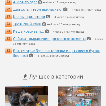
А моя-то где?
22
— 4 часа 17 минут назад
Дай хоть я тебя приласкаю!
22
— 4 часа 18 минут назад
Козлы прилетели
23
— 4 часа 19 минут назад
Троянский слон
23
— 4 часа 20 минут назад
Кеша красивый...
23
— 4 часа 21 минуту назад
Собака - выражение достоинств хозяина
22
— 4 часа
31 минуту назад
Вот, смотри: Горячая телочка ищет своего бугая.
22
Звоним?
— 4 часа 32 минуты назад
Лучшее в категории