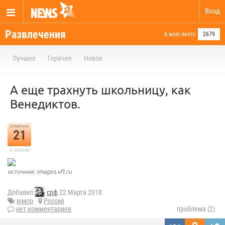
Вход
Развлечения
в мою ленту
2679
Лучшее
Горячее
Новое
А еще трахнуть школьницу, как
Венедиктов.
отметили
21
в архиве
источник: images.vfl.ru
Добавил
срф
22 Марта 2018
юмор
Россия
нет комментариев
проблема (2)