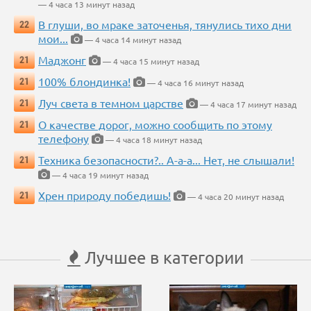
— 4 часа 13 минут назад
В глуши, во мраке заточенья, тянулись тихо дни
22
мои...
— 4 часа 14 минут назад
Маджонг
21
— 4 часа 15 минут назад
100% блондинка!
21
— 4 часа 16 минут назад
Луч света в темном царстве
21
— 4 часа 17 минут назад
О качестве дорог, можно сообщить по этому
21
телефону
— 4 часа 18 минут назад
Техника безопасности?.. А-а-а... Нет, не слышали!
21
— 4 часа 19 минут назад
Хрен природу победишь!
21
— 4 часа 20 минут назад
Лучшее в категории