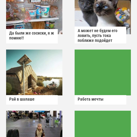
А может не будем его
Да были же сосиски, я ж
ловить, пусть тока
помню!!
поближе подойдет
Рай в шалаше
Работа мечты