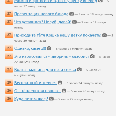
Можно и фотосессию, но сгущенку вперед
27
— 5
часов 17 минут назад
Презентация нового блюда
27
— 5 часов 18 минут назад
Что уставился? Целуй, давай!
27
— 5 часов 19 минут
назад
Приходите тётя Кошка нашу детку покачать!
27
— 5
часов 20 минут назад
Однако, самец!!!
27
— 5 часов 21 минуту назад
Это нарисовал сам дворник - юморист
27
— 5 часов
22 минуты назад
Волга - машина для всей семьи
27
— 5 часов 23
минуты назад
Бесплатный интернет
29
— 5 часов 24 минуты назад
О....тёпленькая пошла...
26
— 5 часов 26 минут назад
Куда летим шеф?
26
— 5 часов 27 минут назад