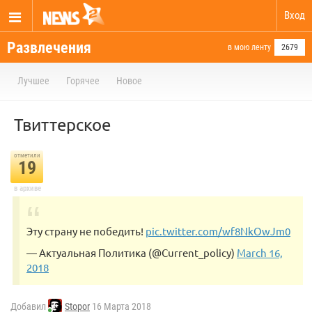
Вход
Развлечения
в мою ленту
2679
Лучшее
Горячее
Новое
Твиттерское
отметили
19
в архиве
Эту страну не победить!
pic.twitter.com/wf8NkOwJm0
— Актуальная Политика (@Current_policy)
March 16,
2018
Добавил
Stopor
16 Марта 2018