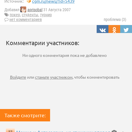
Источник:
cgm.ru/news/?id=5439
Добавил
aprisobal
31 Августа 2007
покер
,
студенты
,
турнир
нет комментариев
проблема (3)
Комментарии участников:
Ни одного комментария пока не добавлено
Войдите
или
станьте участником
, чтобы комментировать
Также смотрите: