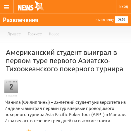
Вход
Развлечения
в мою ленту
2679
Лучшее
Горячее
Новое
Американский студент выиграл в
первом туре первого Азиатско-
Тихоокеанского покерного турнира
отметили
2
в архиве
Манила (Филиппины) – 22-летний студент университета из
Индианы выиграл первый тур впервые проводимого
покерного турнира Asia Pacific Poker Tour (APPT) в Маниле.
Игра велась в течение трех дней на высокие ставки.