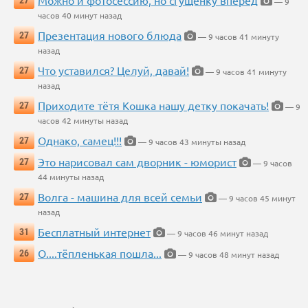
Можно и фотосессию, но сгущенку вперед
27
— 9
часов 40 минут назад
Презентация нового блюда
27
— 9 часов 41 минуту
назад
Что уставился? Целуй, давай!
27
— 9 часов 41 минуту
назад
Приходите тётя Кошка нашу детку покачать!
27
— 9
часов 42 минуты назад
Однако, самец!!!
27
— 9 часов 43 минуты назад
Это нарисовал сам дворник - юморист
27
— 9 часов
44 минуты назад
Волга - машина для всей семьи
27
— 9 часов 45 минут
назад
Бесплатный интернет
31
— 9 часов 46 минут назад
О....тёпленькая пошла...
26
— 9 часов 48 минут назад