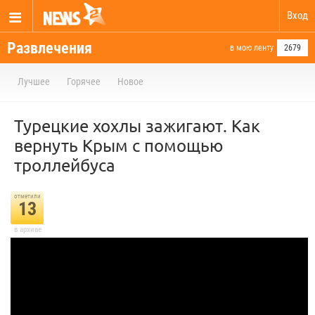
Вход
Развлечения
в мою ленту
2679
Лучшее
Горячее
Новое
Турецкие хохлы зажигают. Как
вернуть Крым с помощью
троллейбуса
отметили
13
в архиве