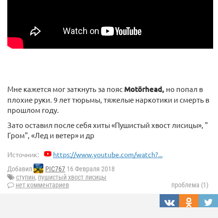
Мне кажется мог заткнуть за пояс
Motörhead,
но попал в
плохие руки. 9 лет тюрьмы, тяжелые наркотики и смерть в
прошлом году.
Зато оставил после себя хиты «Пушистый хвост лисицы», "
Гром", «Лед и ветер» и др
Источник:
https://www.youtube.com/watch?...
Добавил
PIC767
16 Февраля 2018
ступин
,
пушистый хвост лисицы
нет комментариев
проблема (1)