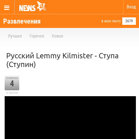
Вход
Развлечения
в мою ленту
2679
Лучшее
Горячее
Новое
Русский Lemmy Kilmister - Ступа
(Ступин)
отметили
4
в архиве