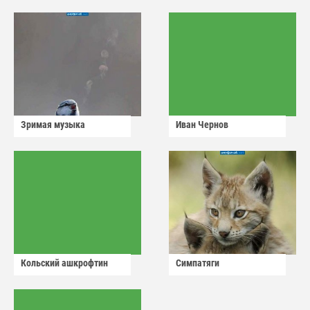
сдадут
Зримая музыка
Иван Чернов
Кольский ашкрофтин
Симпатяги