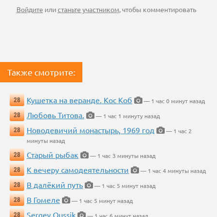
Войдите
или
станьте участником
, чтобы комментировать
Также смотрите:
Кушетка на веранде. Кос Коб
28
— 1 час 0 минут назад
Любовь Титова.
28
— 1 час 1 минуту назад
Новодевичий монастырь, 1969 год
28
— 1 час 2
минуты назад
Старый рыбак
28
— 1 час 3 минуты назад
К вечеру самодеятельности
28
— 1 час 4 минуты назад
В далёкий путь
28
— 1 час 5 минут назад
В Гомеле
28
— 1 час 5 минут назад
Sergey Oussik
28
— 1 час 6 минут назад