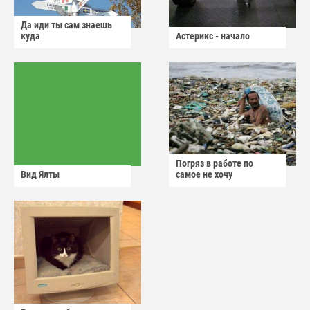
Да иди ты сам знаешь
куда
Астерикс - начало
Погряз в работе по
Вид Ялты
самое не хочу