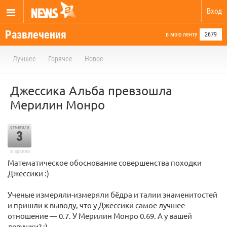
Вход
Развлечения
в мою ленту
2679
Лучшее
Горячее
Новое
Джессика Альба превзошла
Мерилин Монро
отметили
3
в архиве
Математическое обоснование совершенства походки
Джессики :)
Ученые измеряли-измеряли бёдра и талии знаменитостей
и пришли к выводу, что у Джессики самое лучшее
отношение — 0.7. У Мерилин Монро 0.69. А у вашей
девушки? :)