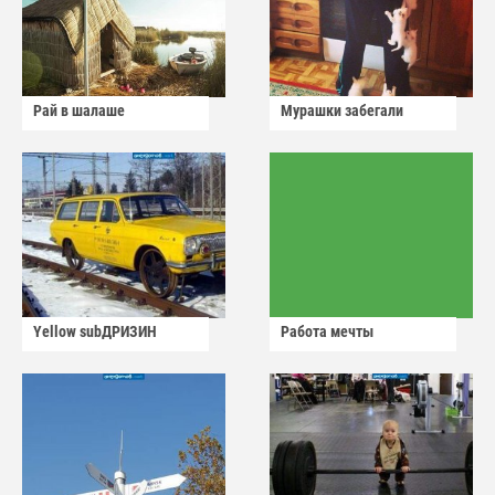
Рай в шалаше
Мурашки забегали
Yellow subДРИЗИН
Работа мечты