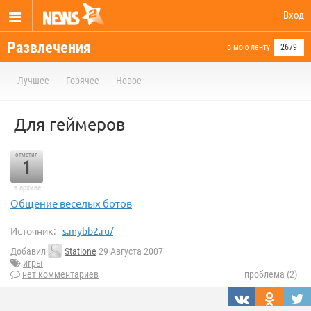
Вход
Развлечения
в мою ленту
2679
Лучшее
Горячее
Новое
Для геймеров
отметил
1
в архиве
Общение веселых ботов
Источник:
s.mybb2.ru/
Добавил
Statione
29 Августа 2007
игры
нет комментариев
проблема (2)