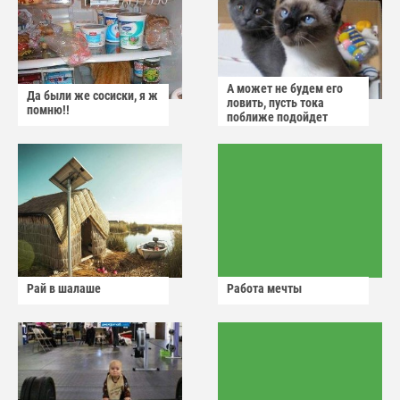
А может не будем его
Да были же сосиски, я ж
ловить, пусть тока
помню!!
поближе подойдет
Рай в шалаше
Работа мечты