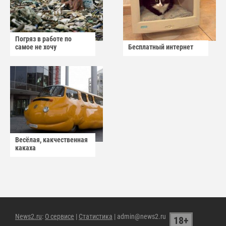
Погряз в работе по
самое не хочу
Бесплатный интернет
Весёлая, какчественная
какаха
News2.ru
:
О сервисе
|
Статистика
| admin@news2.ru
18+