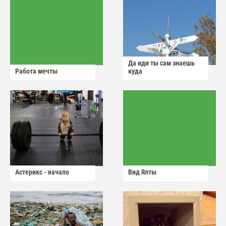
Да иди ты сам знаешь
Работа мечты
куда
Астерикс - начало
Вид Ялты