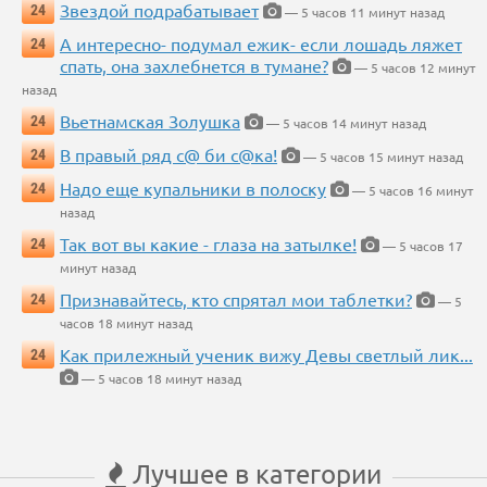
Звездой подрабатывает
24
— 5 часов 11 минут назад
А интересно- подумал ежик- если лошадь ляжет
24
спать, она захлебнется в тумане?
— 5 часов 12 минут
назад
Вьетнамская Золушка
24
— 5 часов 14 минут назад
В правый ряд с@ би с@ка!
24
— 5 часов 15 минут назад
Надо еще купальники в полоску
24
— 5 часов 16 минут
назад
Так вот вы какие - глаза на затылке!
24
— 5 часов 17
минут назад
Признавайтесь, кто спрятал мои таблетки?
24
— 5
часов 18 минут назад
Как прилежный ученик вижу Девы светлый лик...
24
— 5 часов 18 минут назад
Лучшее в категории