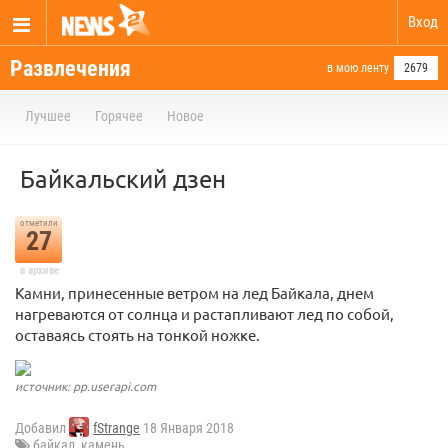
Вход
Развлечения
в мою ленту
2679
Лучшее
Горячее
Новое
Байкальский дзен
отметили
27
в архиве
Камни, принесенные ветром на лед Байкала, днем
нагреваются от солнца и растапливают лед по собой,
оставаясь стоять на тонкой ножке.
источник: pp.userapi.com
Добавил
fStrange
18 Января 2018
байкал
,
камень