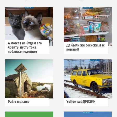
А может не будем его
Да были же сосиски, я ж
ловить, пусть тока
помню!!
поближе подойдет
Рай в шалаше
Yellow subДРИЗИН