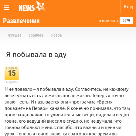
Вход
Развлечения
в мою ленту
2679
Лучшее
Горячее
Новое
Я побывала в аду
отметили
15
в архиве
Мне повезло – я побывала в аду. Согласитесь, не каждому
везет узнать есть ли жизнь после жизни. Теперь я точно
знаю – есть. И называется она «программа «Время
покажет» на Первом канале. Я конечно понимала, что там
происходят какие-то удивительные вещи, видела и ведро
говна, его ведущий вносил в студию, но не думала, что
говном обольют меня. Спасибо. Это важный и ценный
урок. Теперь я точно знаю, как за короткое время вы