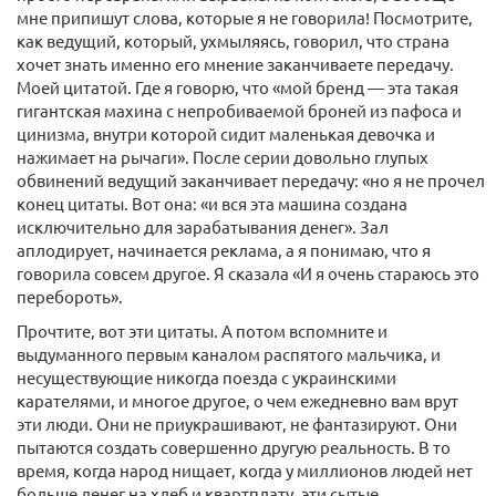
мне припишут слова, которые я не говорила! Посмотрите,
как ведущий, который, ухмыляясь, говорил, что страна
хочет знать именно его мнение заканчиваете передачу.
Моей цитатой. Где я говорю, что «мой бренд — эта такая
гигантская махина с непробиваемой броней из пафоса и
цинизма, внутри которой сидит маленькая девочка и
нажимает на рычаги». После серии довольно глупых
обвинений ведущий заканчивает передачу: «но я не прочел
конец цитаты. Вот она: «и вся эта машина создана
исключительно для зарабатывания денег». Зал
аплодирует, начинается реклама, а я понимаю, что я
говорила совсем другое. Я сказала «И я очень стараюсь это
перебороть».
Прочтите, вот эти цитаты. А потом вспомните и
выдуманного первым каналом распятого мальчика, и
несуществующие никогда поезда с украинскими
карателями, и многое другое, о чем ежедневно вам врут
эти люди. Они не приукрашивают, не фантазируют. Они
пытаются создать совершенно другую реальность. В то
время, когда народ нищает, когда у миллионов людей нет
больше денег на хлеб и квартплату, эти сытые