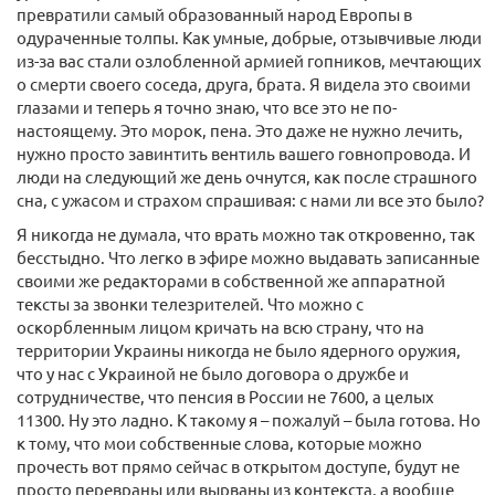
превратили самый образованный народ Европы в
одураченные толпы. Как умные, добрые, отзывчивые люди
из-за вас стали озлобленной армией гопников, мечтающих
о смерти своего соседа, друга, брата. Я видела это своими
глазами и теперь я точно знаю, что все это не по-
настоящему. Это морок, пена. Это даже не нужно лечить,
нужно просто завинтить вентиль вашего говнопровода. И
люди на следующий же день очнутся, как после страшного
сна, с ужасом и страхом спрашивая: с нами ли все это было?
Я никогда не думала, что врать можно так откровенно, так
бесстыдно. Что легко в эфире можно выдавать записанные
своими же редакторами в собственной же аппаратной
тексты за звонки телезрителей. Что можно с
оскорбленным лицом кричать на всю страну, что на
территории Украины никогда не было ядерного оружия,
что у нас с Украиной не было договора о дружбе и
сотрудничестве, что пенсия в России не 7600, а целых
11300. Ну это ладно. К такому я – пожалуй – была готова. Но
к тому, что мои собственные слова, которые можно
прочесть вот прямо сейчас в открытом доступе, будут не
просто перевраны или вырваны из контекста, а вообще