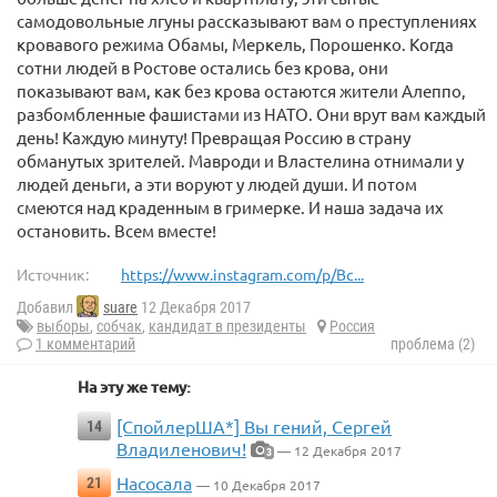
самодовольные лгуны рассказывают вам о преступлениях
кровавого режима Обамы, Меркель, Порошенко. Когда
сотни людей в Ростове остались без крова, они
показывают вам, как без крова остаются жители Алеппо,
разбомбленные фашистами из НАТО. Они врут вам каждый
день! Каждую минуту! Превращая Россию в страну
обманутых зрителей. Мавроди и Властелина отнимали у
людей деньги, а эти воруют у людей души. И потом
смеются над краденным в гримерке. И наша задача их
остановить. Всем вместе!
Источник:
https://www.instagram.com/p/Bc...
Добавил
suare
12 Декабря 2017
выборы
,
собчак
,
кандидат в президенты
Россия
1 комментарий
проблема (2)
На эту же тему:
[СпойлерША*] Вы гений, Сергей
14
Владиленович!
— 12 Декабря 2017
3
Насосала
21
— 10 Декабря 2017