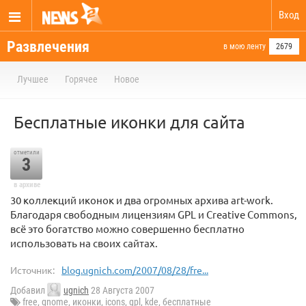
Вход
Развлечения
в мою ленту
2679
Лучшее
Горячее
Новое
Бесплатные иконки для сайта
отметили
3
в архиве
30 коллекций иконок и два огромных архива art-work.
Благодаря свободным лицензиям GPL и Creative Commons,
всё это богатство можно совершенно бесплатно
использовать на своих сайтах.
Источник:
blog.ugnich.com/2007/08/28/fre...
Добавил
ugnich
28 Августа 2007
free
,
gnome
,
иконки
,
icons
,
gpl
,
kde
,
бесплатные