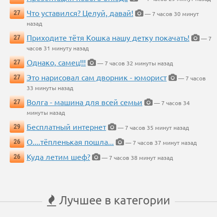
Что уставился? Целуй, давай!
27
— 7 часов 30 минут
назад
Приходите тётя Кошка нашу детку покачать!
27
— 7
часов 31 минуту назад
Однако, самец!!!
27
— 7 часов 32 минуты назад
Это нарисовал сам дворник - юморист
27
— 7 часов
33 минуты назад
Волга - машина для всей семьи
27
— 7 часов 34
минуты назад
Бесплатный интернет
29
— 7 часов 35 минут назад
О....тёпленькая пошла...
26
— 7 часов 37 минут назад
Куда летим шеф?
26
— 7 часов 38 минут назад
Лучшее в категории