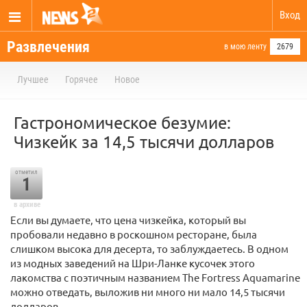
Вход
Развлечения
в мою ленту
2679
Лучшее
Горячее
Новое
Гастрономическое безумие:
Чизкейк за 14,5 тысячи долларов
отметил
1
в архиве
Если вы думаете, что цена чизкейка, который вы
пробовали недавно в роскошном ресторане, была
слишком высока для десерта, то заблуждаетесь. В одном
из модных заведений на Шри-Ланке кусочек этого
лакомства с поэтичным названием The Fortress Aquamarine
можно отведать, выложив ни много ни мало 14,5 тысячи
долларов.