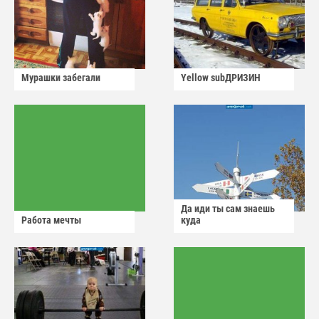
Мурашки забегали
Yellow subДРИЗИН
Да иди ты сам знаешь
Работа мечты
куда