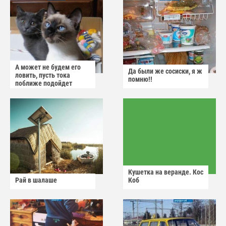
А может не будем его
Да были же сосиски, я ж
ловить, пусть тока
помню!!
поближе подойдет
Кушетка на веранде. Кос
Рай в шалаше
Коб