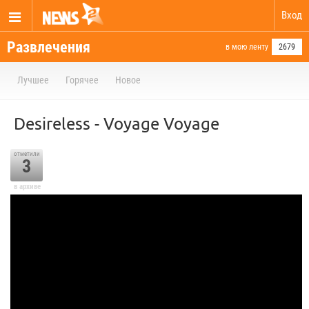
Вход
Развлечения
в мою ленту
2679
Лучшее
Горячее
Новое
Desireless - Voyage Voyage
отметили
3
в архиве