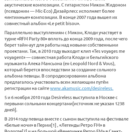
акустические композиции. С гитаристом Миком Жидоном
(псевдоним — Mic-Eco) Дизайрлесс исполняет более
«интимные» композиции. В конце 2007 года вышел их
совместный альбом «Le petit bisou».
Параллельно выступлениям с Миком, Клоди участвует в
турне «RFM Party 80» вплоть до конца 2009 года, после чего
берет тайм-аут для работы над новыми собственными
проектами. Так, в 2010 году выходит клип «Tes voyages me
voyagent» — совместная работа Клоди и бельгийского
музыканта Алека Мансьона (ex-Leopold Nord & Vous),
который берется впоследствии за создание сольного
альбома певицы. В сопродюсировании альбома
предлагалось участвовать всем желающим путём
регистрации на сайте
www.akamusic.com/desireless.
5 и 6 ноября 2010 года Desireless выступила в Москве с
первыми сольными концертами[источник не указан 1238
дней].
В 2014 году певица вместе с сыном выступила на фестивале
«Белые ночи» в Перми[1] , «Легенды Ретро FM» в
Вологде[2] и на большой «Вечеринке Ретро FM» в Санкт-