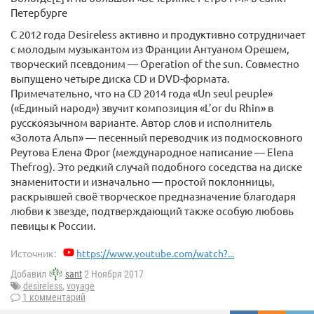
Петербурге
С 2012 года Desireless активно и продуктивно сотрудничает
с молодым музыкантом из Франции Антуаном Орешем,
творческий псевдоним — Operation of the sun. Совместно
выпущено четыре диска CD и DVD-формата.
Примечательно, что на CD 2014 года «Un seul peuple»
(«Единый народ») звучит композиция «L’or du Rhin» в
русскоязычном варианте. Автор слов и исполнитель
«Золота Альп» — песенный переводчик из подмосковного
Реутова Елена Фрог (международное написание — Elena
Thefrog). Это редкий случай подобного соседства на диске
знаменитости и изначально — простой поклонницы,
раскрывшей своё творческое предназначение благодаря
любви к звезде, подтверждающий также особую любовь
певицы к России.
Источник:
https://www.youtube.com/watch?...
Добавил
sant
2 Ноября 2017
desireless
,
voyage
1 комментарий