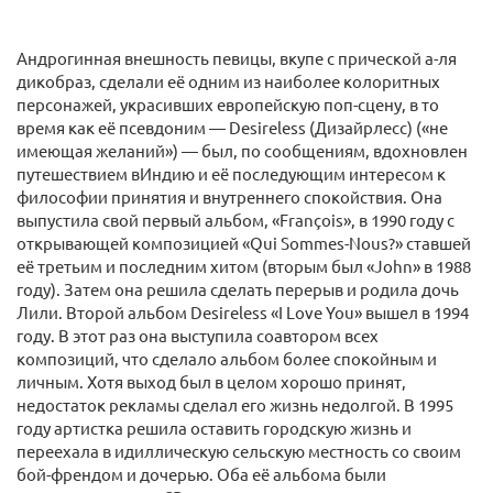
Андрогинная внешность певицы, вкупе с прической а-ля
дикобраз, сделали её одним из наиболее колоритных
персонажей, украсивших европейскую поп-сцену, в то
время как её псевдоним — Desireless (Дизайрлесс) («не
имеющая желаний») — был, по сообщениям, вдохновлен
путешествием вИндию и её последующим интересом к
философии принятия и внутреннего спокойствия. Она
выпустила свой первый альбом, «François», в 1990 году с
открывающей композицией «Qui Sommes-Nous?» ставшей
её третьим и последним хитом (вторым был «John» в 1988
году). Затем она решила сделать перерыв и родила дочь
Лили. Второй альбом Desireless «I Love You» вышел в 1994
году. В этот раз она выступила соавтором всех
композиций, что сделало альбом более спокойным и
личным. Хотя выход был в целом хорошо принят,
недостаток рекламы сделал его жизнь недолгой. В 1995
году артистка решила оставить городскую жизнь и
переехала в идиллическую сельскую местность со своим
бой-френдом и дочерью. Оба её альбома были