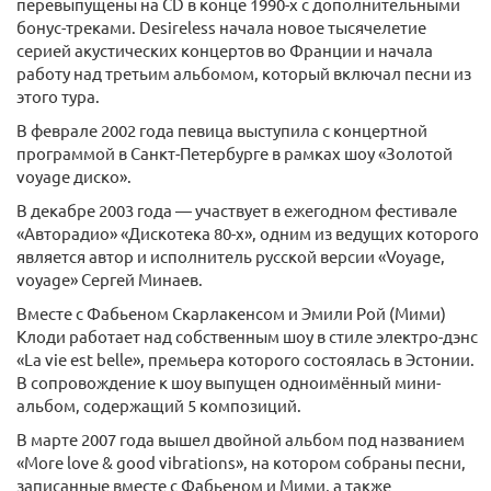
перевыпущены на CD в конце 1990-x c дополнительными
бонус-треками. Desireless начала новое тысячелетие
серией акустических концертов во Франции и начала
работу над третьим альбомом, который включал песни из
этого тура.
В феврале 2002 года певица выступила с концертной
программой в Санкт-Петербурге в рамках шоу «Золотой
voyage диско».
В декабре 2003 года — участвует в ежегодном фестивале
«Авторадио» «Дискотека 80-х», одним из ведущих которого
является автор и исполнитель русской версии «Voyage,
voyage» Сергей Минаев.
Вместе с Фабьеном Скарлакенсом и Эмили Рой (Мими)
Клоди работает над собственным шоу в стиле электро-дэнс
«La vie est belle», премьера которого состоялась в Эстонии.
В сопровождение к шоу выпущен одноимённый мини-
альбом, содержащий 5 композиций.
В марте 2007 года вышел двойной альбом под названием
«More love & good vibrations», на котором собраны песни,
записанные вместе с Фабьеном и Мими, а также