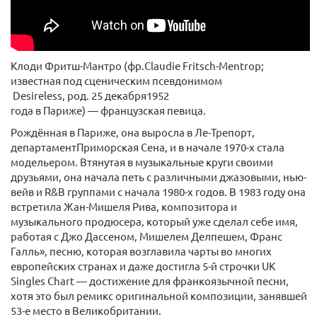
Клоди Фритш-Мантро (фр.Claudie Fritsch-Mentrop;
известная под сценическим псевдонимом
Desireless, род. 25 декабря1952
года в Париже) — французская певица.
Рождённая в Париже, она выросла в Ле-Трепорт,
департаментПриморская Сена, и в начале 1970-х стала
модельером. Втянутая в музыкальные круги своими
друзьями, она начала петь с различными джазовыми, нью-
вейв и R&B группами с начала 1980-х годов. В 1983 году она
встретила Жан-Мишеля Рива, композитора и
музыкального продюсера, который уже сделал себе имя,
работая с Джо Дассеном, Мишелем Делпешем, Франс
Галль», песню, которая возглавила чарты во многих
европейских странах и даже достигла 5-й строчки UK
Singles Chart — достижение для франкоязычной песни,
хотя это был ремикс оригинальной композиции, занявшей
53-е место в Великобритании.