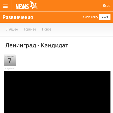
Вход
Развлечения
в мою ленту
2679
Лучшее
Горячее
Новое
Ленинград - Кандидат
отметили
7
в архиве