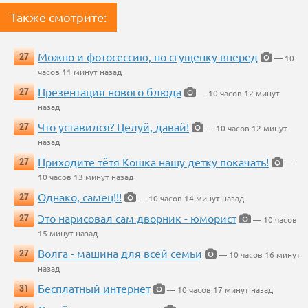
Также смотрите:
Можно и фотосессию, но сгущенку вперед
27
— 10
часов 11 минут назад
Презентация нового блюда
27
— 10 часов 12 минут
назад
Что уставился? Целуй, давай!
27
— 10 часов 12 минут
назад
Приходите тётя Кошка нашу детку покачать!
27
—
10 часов 13 минут назад
Однако, самец!!!
27
— 10 часов 14 минут назад
Это нарисовал сам дворник - юморист
27
— 10 часов
15 минут назад
Волга - машина для всей семьи
27
— 10 часов 16 минут
назад
Бесплатный интернет
31
— 10 часов 17 минут назад