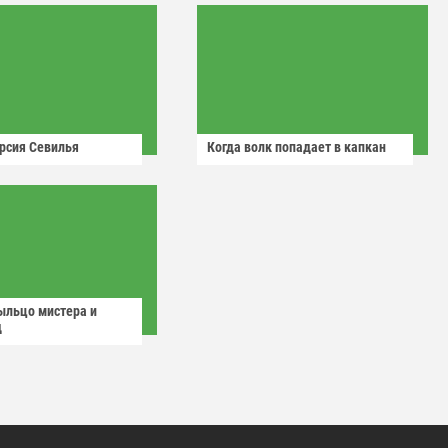
рсия Севилья
Когда волк попадает в капкан
ыльцо мистера и
д