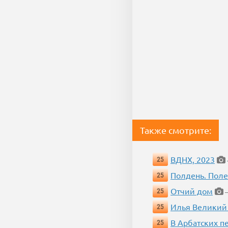
Также смотрите:
ВДНХ, 2023
25
Полдень. Пол
25
Отчий дом
25
—
Илья Великий
25
В Арбатских п
25