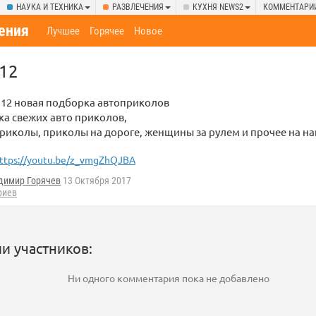
НАУКА И ТЕХНИКА
РАЗВЛЕЧЕНИЯ
КУХНЯ NEWS2
КОММЕНТАРИ
ения
Лучшее
Горячее
Новое
 12
 12 новая подборка автоприколов
а свежих авто приколов,
риколы, приколы на дороге, женщины за рулем и прочее на н
ttps://youtu.be/z_vmgZhQJBA
димир Горячев
13 Октября 2017
риев
и участников:
Ни одного комментария пока не добавлено