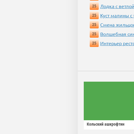
Лодка с ветло
25
Куст малины с
25
Смена жильцо
25
Волшебная си
25
Интерьер рест
25
Кольский ашкрофтин