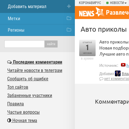
КОРОНАВИРУС
НОВОСТИ
Добавить материал
Развлеч
Метки
Авто приколы
Регионы
Авто приколы
отметил
1
Новая подборк
Лучшие авто п
человек
в архиве
Последние комментарии
Источник:
h
Читайте новости в телеграм
Добавил
Вла
Сообщить об ошибке
нет коммента
Топ сайтов
Забаненные участники
Комментари
Правила
Частые вопросы
Ночная тема