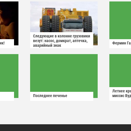
Следующие в колонне грузовики
везут: насос, домкрат, аптечка,
ик!
Фермин Га
аварийный знак
Летнее кр
Последнее печенье
миссис Ву