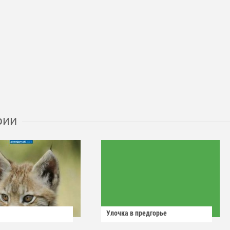
рии
Улочка в предгорье