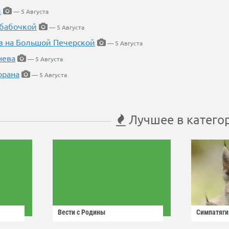
й
— 5 Августа
 бабочкой
— 5 Августа
в на Большой Печерской
— 5 Августа
нева
— 5 Августа
орана
— 5 Августа
Лучшее в катего
Вести с Родины
Симпатяги