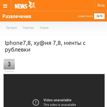
Вход
Развлечения
в мою ленту
2679
Лучшее
Горячее
Новое
Iphone7,8, ху@ня 7,8, менты с
рублевки
отметили
3
в архиве