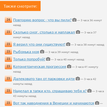
Также смотрите:
Повторяю вопрос - что вы пили?
24
— 3 часа 36 минут
назад
Сколько смог, столько и наплакал
23
— 3 часа 37
минут назад
Я верил что они существуют!
23
— 3 часа 38 минут назад
Рыбонька моя
23
— 3 часа 39 минут назад
Только попробуй!
23
— 3 часа 40 минут назад
Котометрическая прогрессия
23
— 3 часа 41 минуту
назад
Далековато там от парковки идти
23
— 3 часа 42
минуты назад
Наделал в тапки кто, спрашиваю тебя я?
23
— 3 часа
43 минуты назад
Вот так наводнения в Венеции и начинаются
23
—