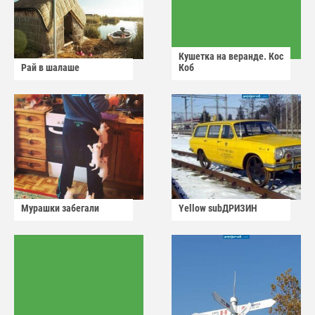
Кушетка на веранде. Кос
Рай в шалаше
Коб
Мурашки забегали
Yellow subДРИЗИН