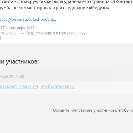
с сайта «Стихи.ру», также была удалена его страница «ВКонтакт
служба не комментировала расследование «Медузы».
ttps://tvrain.ru/teleshow/vid...
767
1 Сентября 2017
к морозов
,
линейка
,
если надо я и маму привлеку
й
и участников:
тября 2017 ,
url
й скрыт. Нажмите, чтобы показать.
Войдите
или
станьте участником
, чтобы