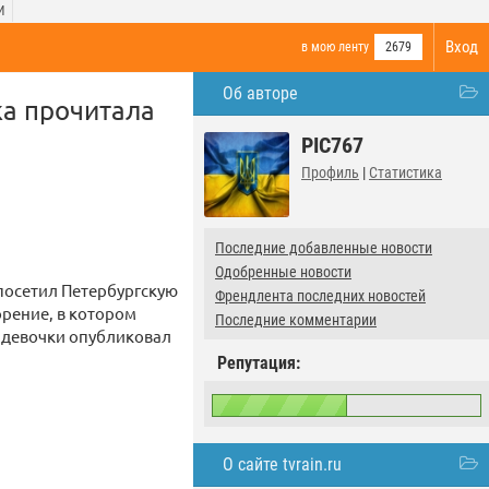
И
Вход
в мою ленту
2679
Об авторе
ка прочитала
PIC767
Профиль
|
Статистика
Последние добавленные новости
Одобренные новости
посетил Петербургскую
Френдлента последних новостей
орение, в котором
Последние комментарии
 девочки опубликовал
Репутация:
О сайте tvrain.ru