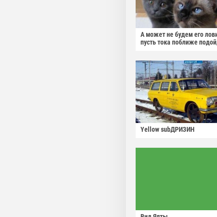
А может не будем его лов
пусть тока поближе подо
Yellow subДРИЗИН
Вид Ялты