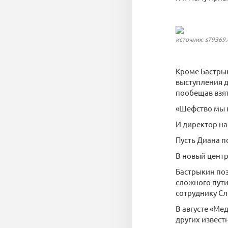
источник: s79369.
Кроме Бастрык
выступления д
пообещав взят
«Шефство мы 
И директор на
Пусть Диана п
В новый центр
Бастрыкин поз
сложного пут
сотруднику С
В августе «Ме
других извест