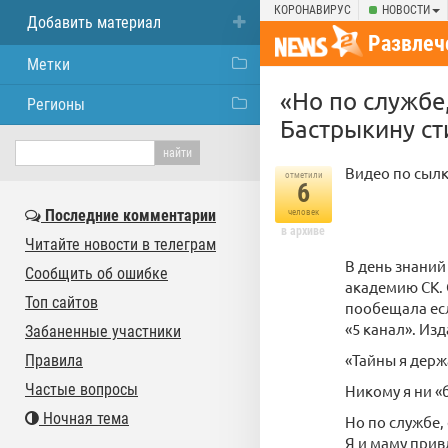
КОРОНАВИРУС
НОВОСТИ
Добавить материал
Развлеч
Метки
«Но по службе
Регионы
Бастрыкину ст
Видео по сыл
отметили
6
Последние комментарии
человек
в архиве
Читайте новости в телеграм
В день знаний
Сообщить об ошибке
академию СК. 
Топ сайтов
пообещала есл
«5 канал». И
Забаненные участники
«Тайны я держ
Правила
Частые вопросы
Никому я ни «б
Ночная тема
Но по службе,
Я и маму прив