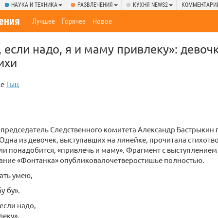
НАУКА И ТЕХНИКА
РАЗВЛЕЧЕНИЯ
КУХНЯ NEWS2
КОММЕНТАРИ
ения
Лучшее
Горячее
Новое
, если надо, я и маму привлеку»: девоч
ихи
ке
Тыц
 председатель Следственного комитета Александр Бастрыкин 
Одна из девочек, выступавших на линейке, прочитала стихотв
и понадобится, «привлечь и маму». Фрагмент с выступлением
здание «Фонтанка» опубликовалочетверостишье полностью.
ать умею,
у-бу».
 если надо,
леку».