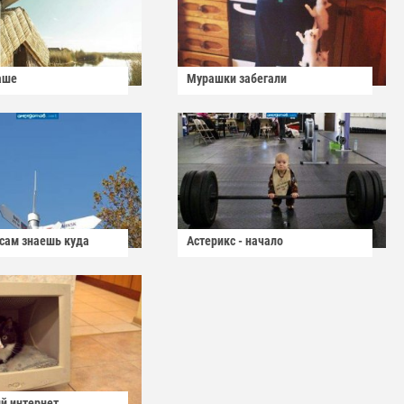
аше
Мурашки забегали
 сам знаешь куда
Астерикс - начало
й интернет