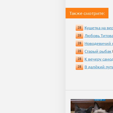
Также смотрите:
Кушетка на ве
28
Любовь Титова
28
Новодевичий м
28
Старый рыбак
28
К вечеру само
28
В далёкий пут
28