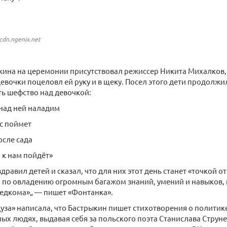
cdn.ngenix.net
ина на церемонии присутствовал режиссер Никита Михалков, 
евочки поцеловл ей руку и в щеку. Посел этого дети продолжи
ь шефство над девочкой:
над ней наладим
с поймет
осле сада
 к нам пойдёт»
дравил детей и сказал, что для них этот день станет «точкой о
и по овладению огромным багажом знаний, умений и навыков
ледкома»„ — пишет «Фонтанка».
дуза» написала, что Бастрыкин пишет стихотворения о полити
ных людях, выдавая себя за польского поэта Станислава Струне