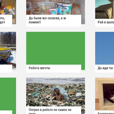
ить,
Да были же сосиски, я ж
йдет
помню!!
Рай в шал
Работа мечты
Да иди ты
Погряз в работе по самое не
хочу
Бесплатны