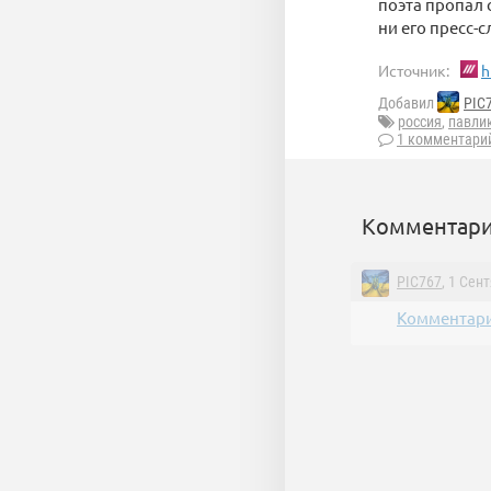
поэта пропал 
ни его пресс-
Источник:
h
Добавил
PIC
россия
,
павли
1 комментари
Комментари
PIC767
, 1 Сен
Комментари