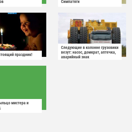
ов
Симпатяги
Следующие в колонне грузовики
везут: насос, домкрат, аптечка,
астоящий праздник!
аварийный знак
ыльцо мистера и
д