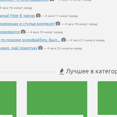
 часа 16 минут назад
щина! Мне б такую
— 4 часа 17 минут назад
ховницах и стулья крепкие!
— 4 часа 18 минут назад
кировался
— 4 часа 19 минут назад
-то похоже холофайбер. Был...
— 4 часа 21 минуту назад
чико, дай поцелую
— 4 часа 22 минуты назад
Лучшее в катего