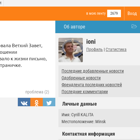
И
Вход
в мою ленту
2679
Об авторе
ioni
вала Ветхий Завет,
Профиль
|
Статистика
тношении
вало к жизни письмо,
страничке.
Последние добавленные новости
Одобренные новости
Френдлента последних новостей
Последние комментарии
проблема (2)
Личные данные
Имя: Cyrill KALITA
Местоположение: Minsk
Контактная информация