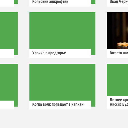
Кольский ашкрофтин
Иван Черн
Улочка в предгорье
Вот это н
Летнее кр
Когда волк попадает в капкан
миссис Ву