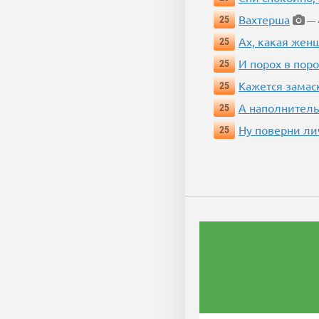
Вахтерша
25
— 4
Ах, какая жен
25
И порох в поро
25
Кажется замас
25
А наполнитель
25
Ну поверни ли
25