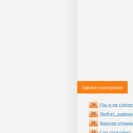
Также смотрите:
Мы и не сомне
26
Любят...навер
25
Зримая музык
25
Спи спокойно, 
25