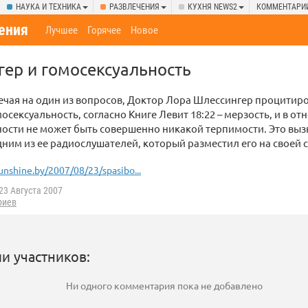
НАУКА И ТЕХНИКА
РАЗВЛЕЧЕНИЯ
КУХНЯ NEWS2
КОММЕНТАРИ
ения
Лучшее
Горячее
Новое
ер и гомосексуальность
чая на один из вопросов, Доктор Лора Шлессингер процитиро
мосексуальность, согласно Книге Левит 18:22 – мерзость, и в о
ости не может быть совершенно никакой терпимости. Это выз
ним из ее радиослушателей, который разместил его на своей 
unshine.by/2007/08/23/spasibo...
23 Августа 2007
риев
и участников:
Ни одного комментария пока не добавлено