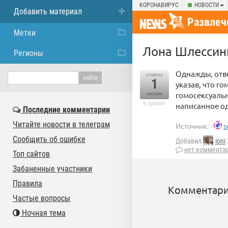
КОРОНАВИРУС
НОВОСТИ
Добавить материал
Развлеч
Метки
Лона Шлессинг
Регионы
Однажды, отве
отметил
1
указав, что го
гомосексуальн
человек
в архиве
написанное од
Последние комментарии
Читайте новости в телеграм
Источник:
s
Сообщить об ошибке
Добавил
ioni
нет коммента
Топ сайтов
Забаненные участники
Правила
Комментари
Частые вопросы
Ночная тема