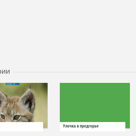
рии
Улочка в предгорье