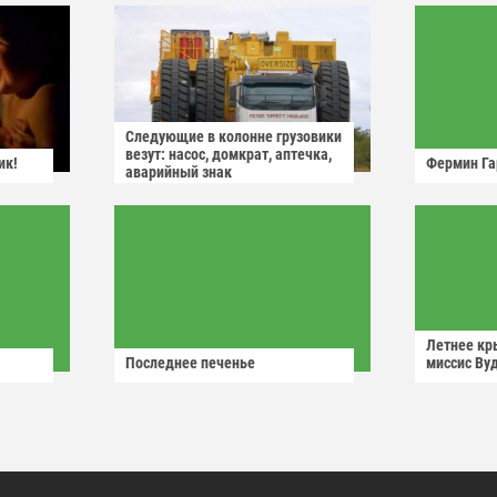
Следующие в колонне грузовики
везут: насос, домкрат, аптечка,
ик!
Фермин Га
аварийный знак
Летнее кр
Последнее печенье
миссис Ву