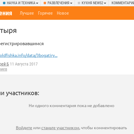
НАУКА И ТЕХНИКА
РАЗВЛЕЧЕНИЯ
КУХНЯ NEWS2
КОММЕНТАРИ
ения
Лучшее
Горячее
Новое
атыря
арегистрировавшимся
oldfishka.info/data/3bogatiry...
рей Б
11 Августа 2017
риев
и участников:
Ни одного комментария пока не добавлено
Войдите
или
станьте участником
, чтобы комментировать