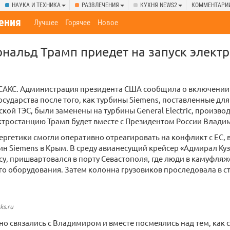
НАУКА И ТЕХНИКА
РАЗВЛЕЧЕНИЯ
КУХНЯ NEWS2
КОММЕНТАРИ
ения
Лучшее
Горячее
Новое
ональд Трамп приедет на запуск электр
АКС. Администрация президента США сообщила о включении
государства после того, как турбины Siemens, поставленные дл
ой ТЭС, были заменены на турбины General Electric, произво
ктростанцию Трамп будет вместе с Президентом России Влад
ергетики смогли оперативно отреагировать на конфликт с ЕС, 
ин Siemens в Крым. В среду авианесущий крейсер «Адмирал Ку
у, пришвартовался в порту Севастополя, где люди в камуфля
го оборудования. Затем колонна грузовиков проследовала в 
.
ks.ru
о связались с Владимиром и вместе посмеялись над тем, как