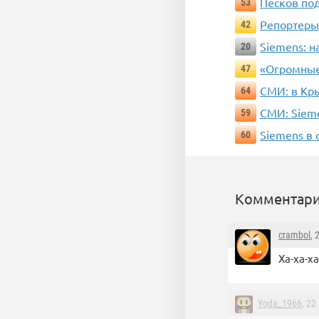
Песков по
53
Репортеры
42
Siemens: 
20
«Огромные
47
СМИ: в Кр
64
СМИ: Siem
59
Siemens в
60
Комментари
crambol
, 
Ха-ха-х
Yoda_1966
, 22