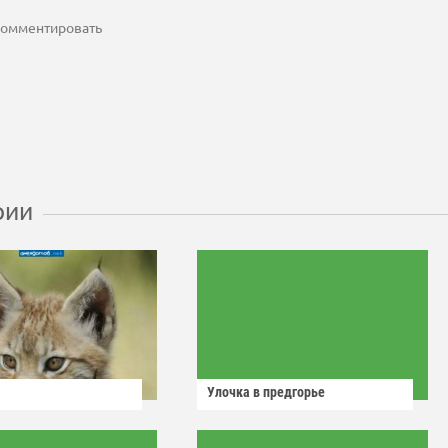
 комментировать
рии
Улочка в предгорье