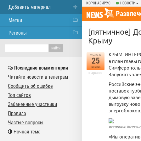
КОРОНАВИРУС
НОВОСТИ
Добавить материал
Развлеч
Метки
[пятничное] Д
Регионы
Крыму
КРЫМ. ИНТЕРС
отметили
25
в план главы 
Симферопольск
Последние комментарии
человек
в архиве
Запускать эле
Читайте новости в телеграм
Российские эн
Сообщить об ошибке
поставок турб
Топ сайтов
дымовую завес
выгрузку ново
Забаненные участники
энергоблоков
Правила
Частые вопросы
источник: intersuc
Ночная тема
«Мы оперативн