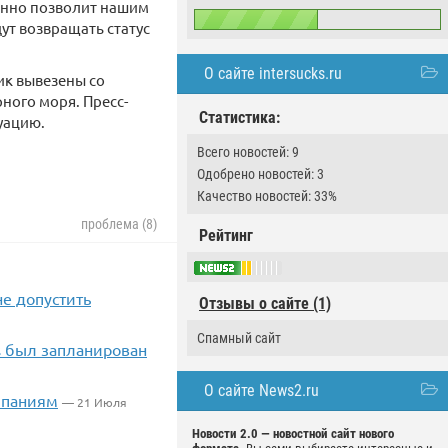
ленно позволит нашим
ут возвращать статус
О сайте intersucks.ru
ик вывезены со
ного моря. Пресс-
Статистика:
уацию.
Всего новостей: 9
Одобрено новостей: 3
Качество новостей: 33%
проблема (8)
Рейтинг
не допустить
Отзывы о сайте (1)
Спамный сайт
s был запланирован
О сайте News2.ru
мпаниям
— 21 Июля
Новости 2.0 — новостной сайт нового