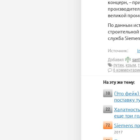
концерн, – пр
производителя
великой пром
По данным ист
строительной 
служба Siemen
Источник:
i
Добавил
sant
путин
,
крым
,
6 комментари
На эту же тему:
(Это фейк)
10
поставку т
Халатность
22
еще три го
Siemens п
72
2017