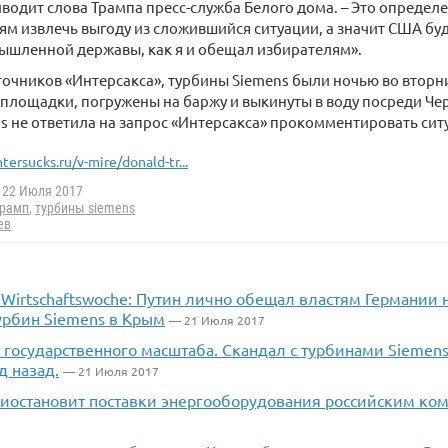
иводит слова Трампа пресс-служба Белого дома. – Это опреде
м извлечь выгоду из сложившийся ситуации, а значит США буд
ышленной державы, как я и обещал избирателям».
очников «Интерсакса», турбины Siemens были ночью во вторн
площадки, погружены на баржу и выкинуты в воду посреди Чер
s не ответила на запрос «Интерсакса» прокомментировать сит
ntersucks.ru/v-mire/donald-tr...
22 Июля 2017
трамп
,
турбины siemens
ев
 Wirtschaftswoche: Путин лично обещал властям Германии 
урбин Siemens в Крым
— 21 Июля 2017
 государственного масштаба. Скандал с турбинами Siemen
д назад.
— 21 Июля 2017
риостановит поставки энергооборудования российским ко