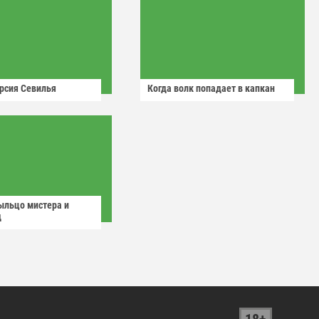
рсия Севилья
Когда волк попадает в капкан
ыльцо мистера и
д