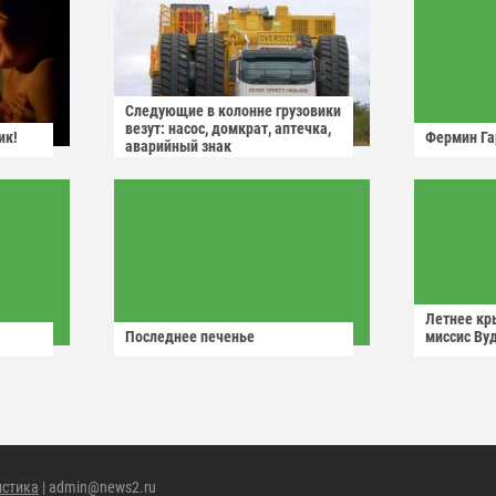
Следующие в колонне грузовики
везут: насос, домкрат, аптечка,
ик!
Фермин Га
аварийный знак
Летнее кр
Последнее печенье
миссис Ву
истика
| admin@news2.ru