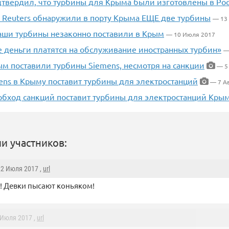
дтвердил, что турбины для Крыма были изготовлены в Ро
 Reuters обнаружили в порту Крыма ЕЩЕ две турбины
— 13
наши турбины незаконно поставили в Крым
— 10 Июля 2017
 деньги платятся на обслуживание иностранных турбин»
—
ым поставили турбины Siemens, несмотря на санкции
— 5
ens в Крыму поставит турбины для электростанций
— 7 Ав
 обход санкций поставит турбины для электростанций Кры
и участников:
22 Июля 2017 ,
url
а! Девки пысают коньяком!
 Июля 2017 ,
url