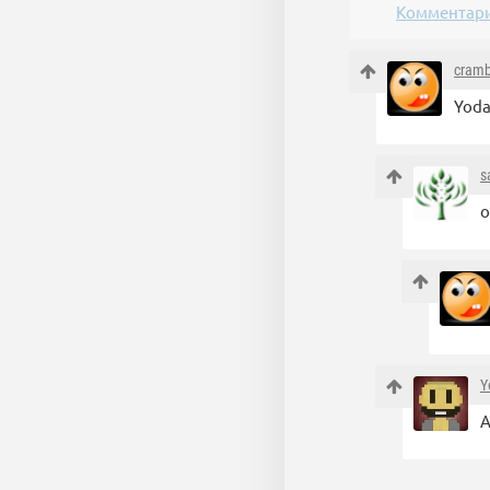
Комментари
cramb
Yoda
s
о
Y
А