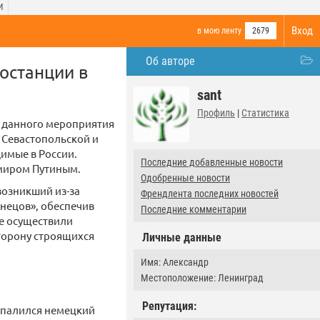
И
Вход
в мою ленту
2679
Об авторе
останции в
sant
Профиль
|
Статистика
 данного мероприятия
я Севастопольской и
димые в России.
Последние добавленные новости
имиром Путиным.
Одобренные новости
возникший из-за
Френдлента последних новостей
знецов», обеспечив
Последние комментарии
же осуществили
сторону строящихся
Личные данные
Имя: Александр
Местоположение: Ленинград
Репутация:
 спалился немецкий