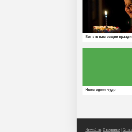
Вот это настоящий праздн
Новогоднее чудо
News2.ru
:
О сервисе
|
Стат