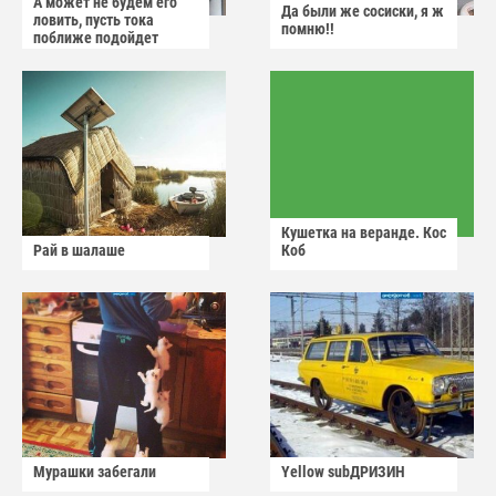
А может не будем его
Да были же сосиски, я ж
ловить, пусть тока
помню!!
поближе подойдет
Кушетка на веранде. Кос
Рай в шалаше
Коб
Мурашки забегали
Yellow subДРИЗИН