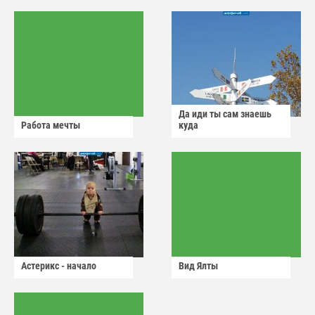
Да иди ты сам знаешь
Работа мечты
куда
Астерикс - начало
Вид Ялты