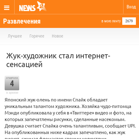
Вход
Развлечения
в мою ленту
2679
Лучшее
Горячее
Новое
Жук-художник стал интернет-
сенсацией
отметили
4
в архиве
Японский жук-олень по имени Спайк обладает
уникальным талантом художника. Хозяйка чудо-питомца
Мэнди опубликовала у себя в «Твиттере» видео и фото, на
которых запечатлены рисунки, сделанные насекомым.
Девушка считает Спайка очень талантливым, сообщает UPI.
На опубликованных ниже кадрах запечатлено, как жук
рисует, сжимая фломастер своими челюстями.