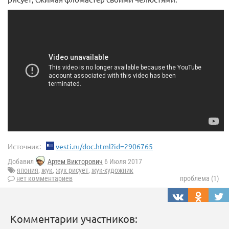
Источник:
vesti.ru/doc.html?id=2906765
Добавил
Артем Викторович
6 Июля 2017
япония
,
жук
,
жук рисует
,
жук-художник
нет комментариев
проблема (1)
Комментарии участников: